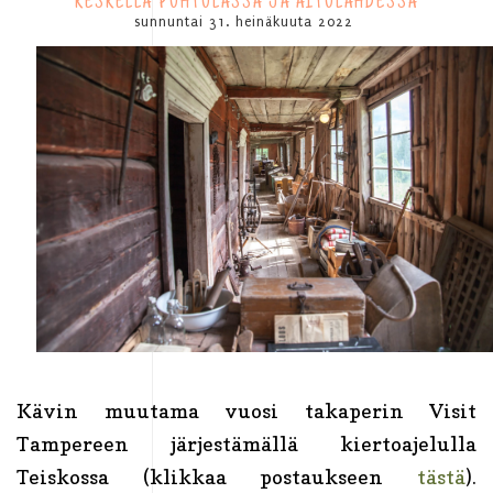
KESKELLÄ POHTOLASSA JA AITOLAHDESSA
sunnuntai 31. heinäkuuta 2022
Kävin muutama vuosi takaperin Visit
Tampereen järjestämällä kiertoajelulla
Teiskossa (klikkaa postaukseen
tästä
).