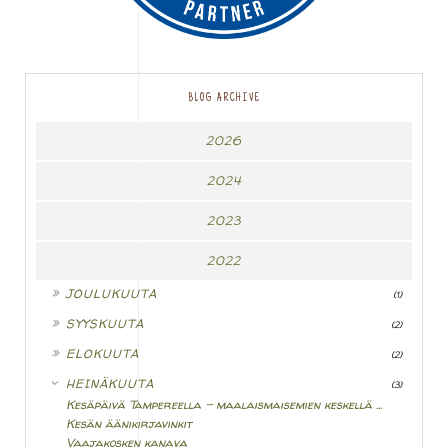
BLOG ARCHIVE
2026
2024
2023
2022
►
JOULUKUUTA
(1)
►
SYYSKUUTA
(2)
►
ELOKUUTA
(2)
▼
HEINÄKUUTA
(3)
Kesäpäivä Tampereella - maalaismaisemien keskellä ...
Kesän äänikirjavinkit
Vaajakosken kanava