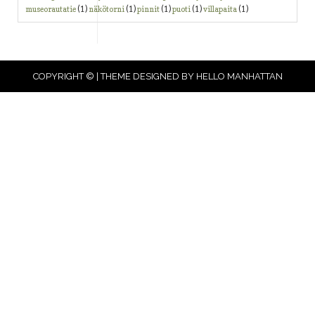
museorautatie
(1)
näkötorni
(1)
pinnit
(1)
puoti
(1)
villapaita
(1)
COPYRIGHT © | THEME DESIGNED BY
HELLO MANHATTAN