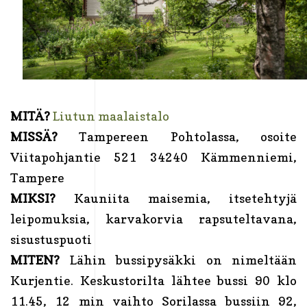
MITÄ?
Liutun maalaistalo
MISSÄ?
Tampereen Pohtolassa, osoite
Viitapohjantie 521 34240 Kämmenniemi,
Tampere
MIKSI?
Kauniita maisemia, itsetehtyjä
leipomuksia, karvakorvia rapsuteltavana,
sisustuspuoti
MITEN?
Lähin bussipysäkki on nimeltään
Kurjentie. Keskustorilta lähtee bussi 90 klo
11.45, 12 min vaihto Sorilassa bussiin 92,