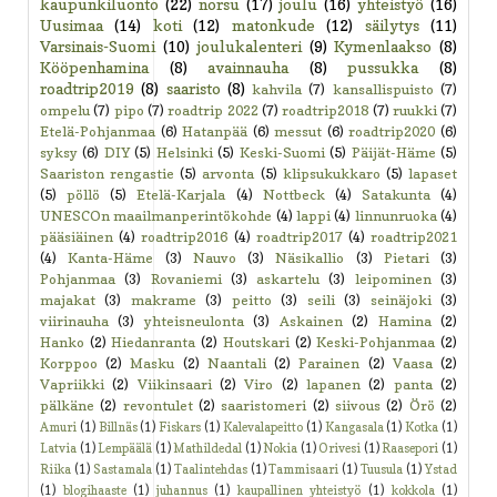
kaupunkiluonto
(22)
norsu
(17)
joulu
(16)
yhteistyö
(16)
Uusimaa
(14)
koti
(12)
matonkude
(12)
säilytys
(11)
Varsinais-Suomi
(10)
joulukalenteri
(9)
Kymenlaakso
(8)
Kööpenhamina
(8)
avainnauha
(8)
pussukka
(8)
roadtrip2019
(8)
saaristo
(8)
kahvila
(7)
kansallispuisto
(7)
ompelu
(7)
pipo
(7)
roadtrip 2022
(7)
roadtrip2018
(7)
ruukki
(7)
Etelä-Pohjanmaa
(6)
Hatanpää
(6)
messut
(6)
roadtrip2020
(6)
syksy
(6)
DIY
(5)
Helsinki
(5)
Keski-Suomi
(5)
Päijät-Häme
(5)
Saariston rengastie
(5)
arvonta
(5)
klipsukukkaro
(5)
lapaset
(5)
pöllö
(5)
Etelä-Karjala
(4)
Nottbeck
(4)
Satakunta
(4)
UNESCOn maailmanperintökohde
(4)
lappi
(4)
linnunruoka
(4)
pääsiäinen
(4)
roadtrip2016
(4)
roadtrip2017
(4)
roadtrip2021
(4)
Kanta-Häme
(3)
Nauvo
(3)
Näsikallio
(3)
Pietari
(3)
Pohjanmaa
(3)
Rovaniemi
(3)
askartelu
(3)
leipominen
(3)
majakat
(3)
makrame
(3)
peitto
(3)
seili
(3)
seinäjoki
(3)
viirinauha
(3)
yhteisneulonta
(3)
Askainen
(2)
Hamina
(2)
Hanko
(2)
Hiedanranta
(2)
Houtskari
(2)
Keski-Pohjanmaa
(2)
Korppoo
(2)
Masku
(2)
Naantali
(2)
Parainen
(2)
Vaasa
(2)
Vapriikki
(2)
Viikinsaari
(2)
Viro
(2)
lapanen
(2)
panta
(2)
pälkäne
(2)
revontulet
(2)
saaristomeri
(2)
siivous
(2)
Örö
(2)
Amuri
(1)
Billnäs
(1)
Fiskars
(1)
Kalevalapeitto
(1)
Kangasala
(1)
Kotka
(1)
Latvia
(1)
Lempäälä
(1)
Mathildedal
(1)
Nokia
(1)
Orivesi
(1)
Raasepori
(1)
Riika
(1)
Sastamala
(1)
Taalintehdas
(1)
Tammisaari
(1)
Tuusula
(1)
Ystad
(1)
blogihaaste
(1)
juhannus
(1)
kaupallinen yhteistyö
(1)
kokkola
(1)