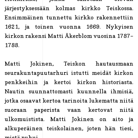
järjestyksessään kolmas kirkko Teiskossa.
Ensimmäinen tunnettu kirkko rakennettiin
1621, ja toinen vuonna 1669. Nykyisen
kirkon rakensi Matti Åkerblom vuosina 1787–
1788.
Matti Jokinen, Teiskon hautausmaan
seurakuntapuutarhuri istutti meidät kirkon
penkkeihin ja kertoi kirkon historiasta.
Nautin suunnattomasti kuunnella ihmisiä,
jotka osaavat kertoa tarinoita lukematta niitä
suoraan paperista vaan kertovat niitä
ulkomuistista. Matti Jokinen on aito ja
alkuperäinen teiskolainen, joten hän tiesi,
mistä puhui.