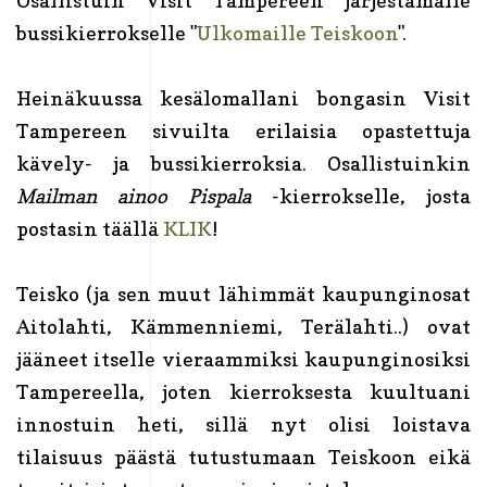
Osallistuin Visit Tampereen järjestämälle
bussikierrokselle "
Ulkomaille Teiskoon
".
Heinäkuussa kesälomallani bongasin Visit
Tampereen sivuilta erilaisia opastettuja
kävely- ja bussikierroksia. Osallistuinkin
Mailman ainoo Pispala
-kierrokselle, josta
postasin täällä
KLIK
!
Teisko (ja sen muut lähimmät kaupunginosat
Aitolahti, Kämmenniemi, Terälahti..) ovat
jääneet itselle vieraammiksi kaupunginosiksi
Tampereella, joten kierroksesta kuultuani
innostuin heti, sillä nyt olisi loistava
tilaisuus päästä tutustumaan Teiskoon eikä