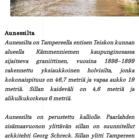
Aunessilta
Aunessilta on Tampereella entisen Teiskon kunnan
alueella Kämmenniemen kaupunginosassa
sijaitseva graniittinen, vuosina 1898–1899
rakennettu yksiaukkoinen holvisilta, jonka
kokonaispituus on 46,7 metriä ja vapaa aukko 19
metriä. Sillan kaideväli on 4,6 metriä ja
alikulkukorkeus 6 metriä.
Aunessilta on perustettu kalliolle. Paarlahden
sisämaavuonon ylittävän sillan on suunnitellut
arkkitehti Georg Schreck. Sillan ylitti Tampereen