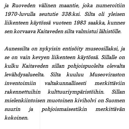
ja Ruoveden välinen maantie, joka numeroitiin
1970-luvulla seututie 338:ksi. Silta oli yleisen
liikenteen käytössä vuoteen 1983 saakka, kunnes
sen korvaava Kaitaveden silta valmistui lähistölle.
Aunessilta on nykyisin entisöity museosillaksi, ja
se on vain kevyen liikenteen käytössä. Sillalle on
kulku Kaitaveden sillan pohjoispuolelta olevalta
levähdysalueelta. Silta kuuluu Museoviraston
inventoimiin valtakunnallisesti merkittäviin
rakennettuihin kulttuuriympäristöihin. Sillan
mielenkiintoisen muotoinen kiviholvi on Suomen
suurin ja pohjoismaisestikin merkittävän
kokoinen.