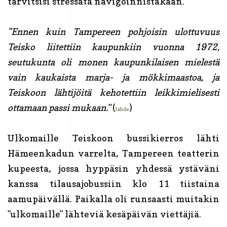
tarvitsisi stressata navigoinnistakaan.
"Ennen kuin Tampereen pohjoisin ulottuvuus
Teisko liitettiin kaupunkiin vuonna 1972,
seutukunta oli monen kaupunkilaisen mielestä
vain kaukaista marja- ja mökkimaastoa, ja
Teiskoon lähtijöitä kehotettiin leikkimielisesti
ottamaan passi mukaan."
(
)
lähde
Ulkomaille Teiskoon bussikierros lähti
Hämeenkadun varrelta, Tampereen teatterin
kupeesta, jossa hyppäsin yhdessä ystäväni
kanssa tilausajobussiin klo 11 tiistaina
aamupäivällä. Paikalla oli runsaasti muitakin
"ulkomaille" lähteviä kesäpäivän viettäjiä.