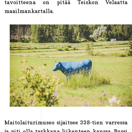
tavoitteena on pitää Teiskon Velaatta
maailmankartalla.
Maitolaiturimuseo sijaitsee 338-tien varressa
ja piti olla tarkkana liikenteen kanssa. Bussi