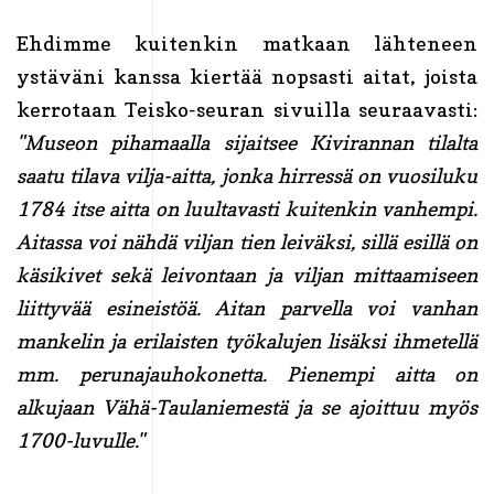
Ehdimme kuitenkin matkaan lähteneen
ystäväni kanssa kiertää nopsasti aitat, joista
kerrotaan Teisko-seuran sivuilla seuraavasti:
"Museon pihamaalla sijaitsee Kivirannan tilalta
saatu tilava vilja-aitta, jonka hirressä on vuosiluku
1784 itse aitta on luultavasti kuitenkin vanhempi.
Aitassa voi nähdä viljan tien leiväksi, sillä esillä on
käsikivet sekä leivontaan ja viljan mittaamiseen
liittyvää esineistöä. Aitan parvella voi vanhan
mankelin ja erilaisten työkalujen lisäksi ihmetellä
mm. perunajauhokonetta. Pienempi aitta on
alkujaan Vähä-Taulaniemestä ja se ajoittuu myös
1700-luvulle."