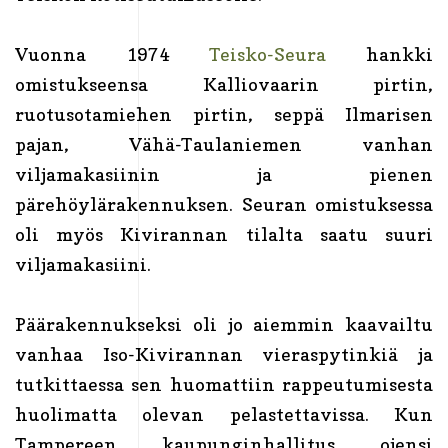
Vuonna 1974
Teisko-Seura
hankki
omistukseensa Kalliovaarin pirtin,
ruotusotamiehen pirtin, seppä Ilmarisen
pajan, Vähä-Taulaniemen vanhan
viljamakasiinin ja pienen
pärehöylärakennuksen. Seuran omistuksessa
oli myös Kivirannan tilalta saatu suuri
viljamakasiini.
Päärakennukseksi oli jo aiemmin kaavailtu
vanhaa Iso-Kivirannan vieraspytinkiä ja
tutkittaessa sen huomattiin rappeutumisesta
huolimatta olevan pelastettavissa. Kun
Tampereen kaupunginhallitus ojensi