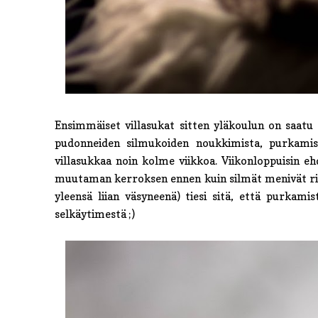
Ensimmäiset villasukat sitten yläkoulun on saatu
pudonneiden silmukoiden noukkimista, purkamist
villasukkaa noin kolme viikkoa. Viikonloppuisin e
muutaman kerroksen ennen kuin silmät menivät ris
yleensä liian väsyneenä) tiesi sitä, että purkam
selkäytimestä ;)