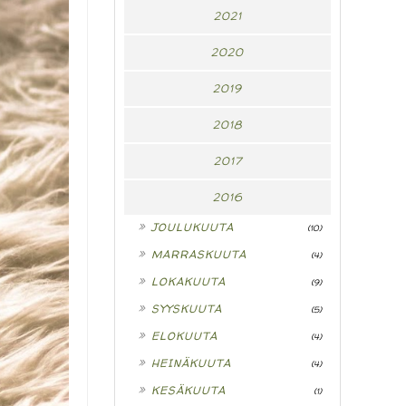
2021
2020
2019
2018
2017
2016
►
JOULUKUUTA
(10)
►
MARRASKUUTA
(4)
►
LOKAKUUTA
(9)
►
SYYSKUUTA
(5)
►
ELOKUUTA
(4)
►
HEINÄKUUTA
(4)
►
KESÄKUUTA
(1)