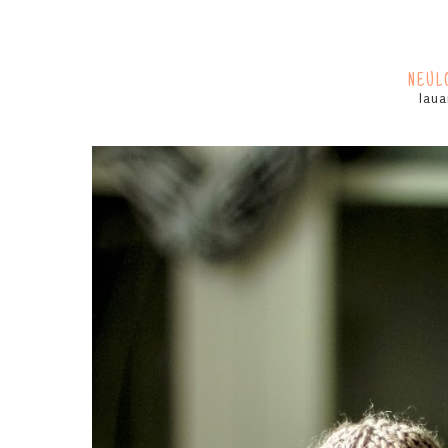
NEUL
laua