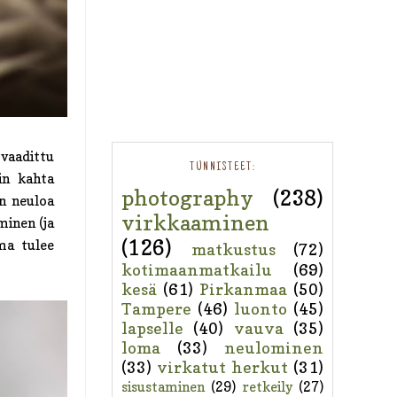
 vaadittu
TUNNISTEET:
in kahta
photography
(238)
in neuloa
virkkaaminen
inen (ja
(126)
ma tulee
matkustus
(72)
kotimaanmatkailu
(69)
kesä
(61)
Pirkanmaa
(50)
Tampere
(46)
luonto
(45)
lapselle
(40)
vauva
(35)
loma
(33)
neulominen
(33)
virkatut herkut
(31)
sisustaminen
(29)
retkeily
(27)