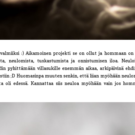
 valmiiksi :) Aikamoinen projekti se on ollut ja hommaan on
a, neulomista, tuskastumista ja onnistumisen iloa. Neulo
hdin pyhittämään villasukille enemmän aikaa, arkipäivinä ehd
tiin ;D Huomasinpa muuten senkin, että liian myöhään neulom
ista oli edessä. Kannattaa siis neuloa myöhään vain jos hom