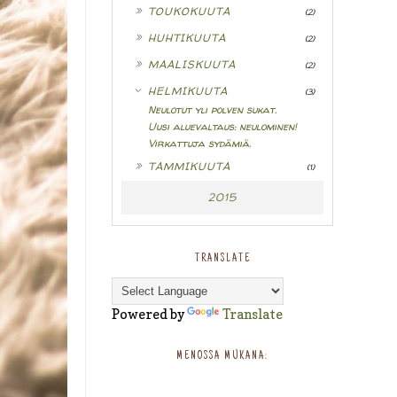
►
TOUKOKUUTA
(2)
►
HUHTIKUUTA
(2)
►
MAALISKUUTA
(2)
▼
HELMIKUUTA
(3)
Neulotut yli polven sukat.
Uusi aluevaltaus: neulominen!
Virkattuja sydämiä.
►
TAMMIKUUTA
(1)
2015
TRANSLATE
Powered by
Translate
MENOSSA MUKANA: