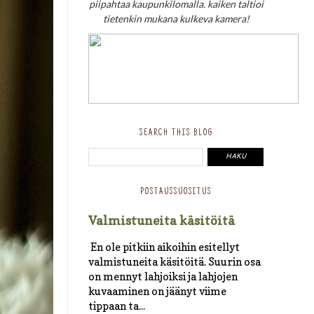
piipahtaa kaupunkilomalla. kaiken taltioi
tietenkin mukana kulkeva kamera!
SEARCH THIS BLOG
POSTAUSSUOSITUS
Valmistuneita käsitöitä
En ole pitkiin aikoihin esitellyt
valmistuneita käsitöitä. Suurin osa
on mennyt lahjoiksi ja lahjojen
kuvaaminen on jäänyt viime
tippaan ta...