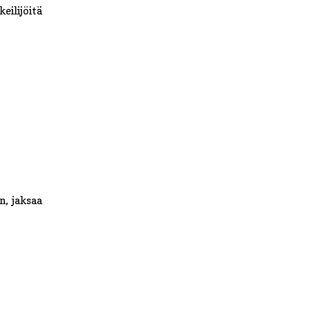
eilijöitä
n, jaksaa