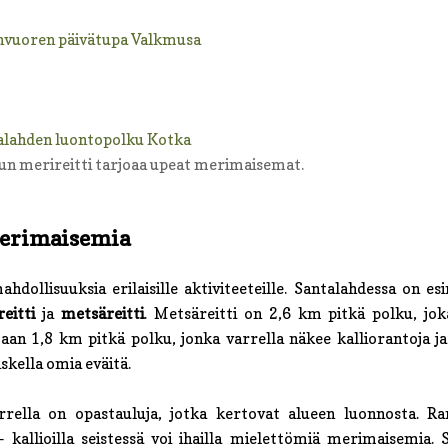
un merireitti tarjoaa upeat merimaisemat.
merimaisemia
dollisuuksia erilaisille aktiviteeteille. Santalahdessa on es
eitti
ja
metsäreitti
. Metsäreitti on 2,6 km pitkä polku, jo
aan 1,8 km pitkä polku, jonka varrella näkee kalliorantoja j
iskella omia eväitä.
rella on opastauluja, jotka kertovat alueen luonnosta. Ran
kallioilla seistessä voi ihailla mielettömiä merimaisemia. 