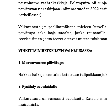
paistoimme vaahtokarkkeja. Polttopuita oli suojas
päivätuvan vieraskirjaan - olimme vuoden 2022 ensim
retkeillessä :)
Valkmusasta jäi päällimmäisenä mieleen lumell
päivätupa sekä laaja suoalue, jonka reunamille
teerisoitimen, jossa teeret ottavat mittaa toisistaan 
VINKIT TALVIRETKEILYYN VALKMUSASSA:
1. Moronvuoren päivätupa
Hakkaa halkoja, tee tulet katettuun tulipaikkaan ja
2. Pysähdy suonlaidalle
Valkmusassa on runsaasti suoalueita. Katsele min
maisemista.