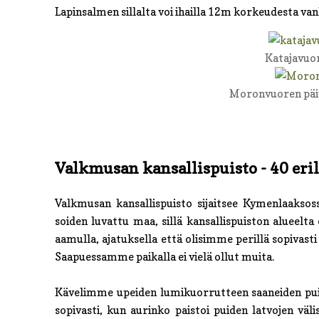
Lapinsalmen sillalta voi ihailla 12m korkeudesta vanh
Katajavuo
Moronvuoren päiv
Valkmusan kansallispuisto - 40 eril
Valkmusan kansallispuisto sijaitsee Kymenlaaksos
soiden luvattu maa, sillä kansallispuiston alueelta
aamulla, ajatuksella että olisimme perillä sopivas
Saapuessamme paikalla ei vielä ollut muita.
Kävelimme upeiden lumikuorrutteen saaneiden pui
sopivasti, kun aurinko paistoi puiden latvojen väl