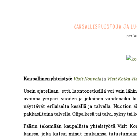
KANSALLISPUISTOJA JA LU
perj
Kaupallinen yhteistyö:
Visit Kouvola
ja
Visit Kotka-H
Usein ajatellaan, että luontoretkeillä voi vain läh
avoinna ympäri vuoden ja jokainen vuodenaika lu
näyttävät erilaiselta kesällä ja talvella. Nuotion
pakkasiltoina talvella. Olipa kesä tai talvi, syksy tai 
Pääsin tekemään kaupallista yhteistyötä Visit Ko
kanssa, joka kutsui minut mukaansa tutustumaan