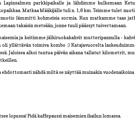
 Lapinsalmen parkkipaikalle ja lähdimme kulkemaan Ketu
opaikkaa. Matkaa Määkijälle tuli n. 1,6 km. Teimme tulet nuot
ten nuotio lämmitti kohmeisia sormia. Kun matkamme taas jat
kemaan takaisin metsään, jonne tuuli päässyt tuivertamaan.
ä maisemia ja keitimme jälkiruokakahvit mutteripannulla - kah
a oli yllättävän toimiva kombo :) Katajavuorelta laskeuduimm
ssä. Jaloissa alkoi tuntua päivän aikana tallatut kilometrit, mu
tkeillen.
an ehdottomasti nähdä miltä se näyttää muinakin vuodenaikoina 
kitsee lopussa! Pidä kaffepaussi maisemien ihailun lomassa.