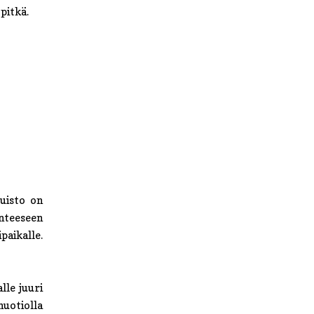
 pitkä.
puisto on
enteeseen
paikalle.
le juuri
nuotiolla