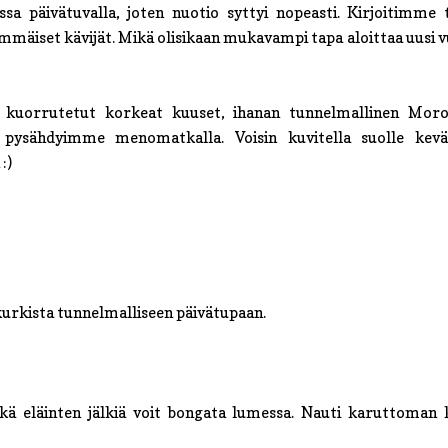
sa päivätuvalla, joten nuotio syttyi nopeasti. Kirjoitimme 
mäiset kävijät. Mikä olisikaan mukavampi tapa aloittaa uusi v
a kuorrutetut korkeat kuuset, ihanan tunnelmallinen Mor
 pysähdyimme menomatkalla. Voisin kuvitella suolle kevät
:)
 kurkista tunnelmalliseen päivätupaan.
kä eläinten jälkiä voit bongata lumessa. Nauti karuttoman k