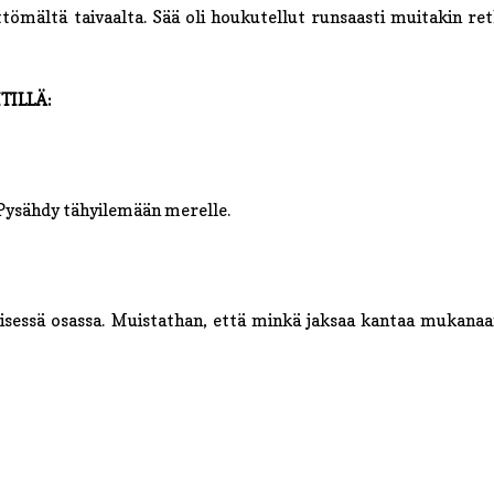
tömältä taivaalta. Sää oli houkutellut runsaasti muitakin retk
TILLÄ:
Pysähdy tähyilemään merelle.
läisessä osassa. Muistathan, että minkä jaksaa kantaa mukanaa