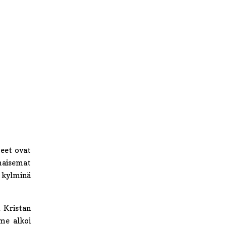
teet ovat
maisemat
n kylminä
 Kristan
me alkoi