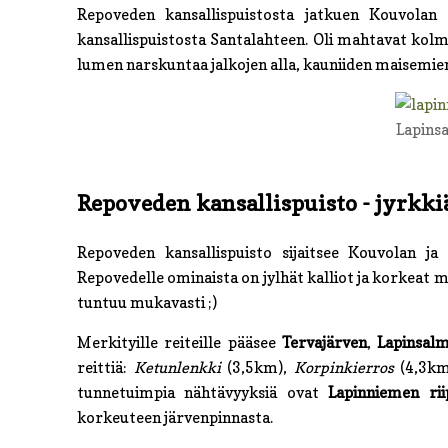
Repoveden kansallispuistosta jatkuen Kouvolan
kansallispuistosta Santalahteen. Oli mahtavat kolm
lumen narskuntaa jalkojen alla, kauniiden maisemien
Lapinsa
Repoveden kansallispuisto - jyrkkiä
Repoveden kansallispuisto sijaitsee Kouvolan ja
Repovedelle ominaista on jylhät kalliot ja korkeat 
tuntuu mukavasti ;)
Merkityille reiteille pääsee
Tervajärven
,
Lapinsal
reittiä:
Ketunlenkki
(3,5km),
Korpinkierros
(4,3k
tunnetuimpia nähtävyyksiä ovat
Lapinniemen rii
korkeuteen järvenpinnasta.