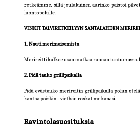
retkeämme, sillä joulukuinen aurinko paistoi pilvet
luontopolulle.
VINKIT TALVIRETKEILYYN SANTALAHDEN MERIREI
1. Nauti merimaisemista
Merireitti kulkee osan matkaa rannan tuntumassa. 
2. Pidä tauko grillipaikalla
Pidä evästauko merireitin grillipaikalla polun ete
kantaa poiskin - viethän roskat mukanasi.
Ravintolasuosituksia