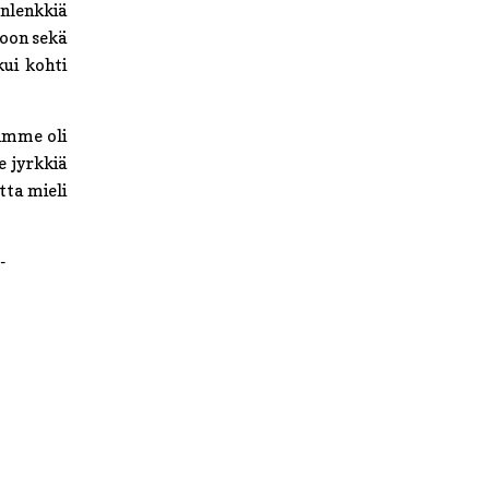
nlenkkiä
ioon sekä
kui kohti
vimme oli
e jyrkkiä
tta mieli
-