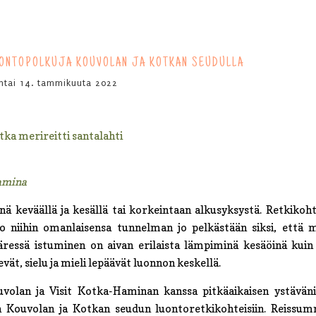
ONTOPOLKUJA KOUVOLAN JA KOTKAN SEUDULLA
antai 14. tammikuuta 2022
amina
innä keväällä ja kesällä tai korkeintaan alkusyksystä. Retkikoh
o niihin omanlaisensa tunnelman jo pelkästään siksi, että 
 ääressä istuminen on aivan erilaista lämpiminä kesäöinä kui
kevät, sielu ja mieli lepäävät luonnon keskellä.
uvolan ja Visit Kotka-Haminan kanssa pitkäaikaisen ystäväni
 Kouvolan ja Kotkan seudun luontoretkikohteisiin. Reissum