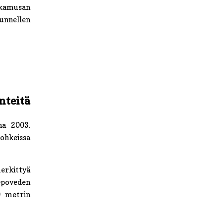
lkamusan
uunnellen
nteitä
na 2003.
pohkeissa
merkittyä
epoveden
0 metrin