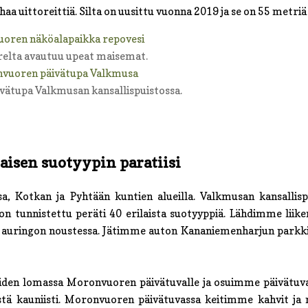
aa uittoreittiä. Silta on uusittu vuonna 2019 ja se on 55 metriä
relta avautuu upeat maisemat.
ätupa Valkmusan kansallispuistossa.
aisen suotyypin paratiisi
sa, Kotkan ja Pyhtään kuntien alueilla. Valkmusan kansallis
 on tunnistettu peräti 40 erilaista suotyyppiä. Lähdimme liik
ti auringon noustessa. Jätimme auton Kananiemenharjun parkki
den lomassa Moronvuoren päivätuvalle ja osuimme päivätuval
istä kauniisti. Moronvuoren päivätuvassa keitimme kahvit ja 