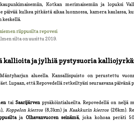
 kaupunkimaisemiin, Kotkan merimaisemiin ja lopuksi Va
e päivää kulkea pitkästä aikaa luonnossa, kamera kaulassa, k
 keskellä.
lmen silta on uusittu 2019.
 kallioita ja jylhiä pystysuoria kalliojyrkä
 Mäntyharjun alueella. Kansallispuisto on perustettu vuon
mäet. Lupaan, että Repovedellä retkeiltyäsi seuraavana päivänä 
men
tai
Saarijärven
pysäköintialueilta. Repovedellä on neljä 
m),
Koppelon kierros
(8,3km) ja
Kaakkurin kierros
(26km). R
ppusilta
ja
Olhavanvuoren seinämä
, joka kohoaa peräti 5