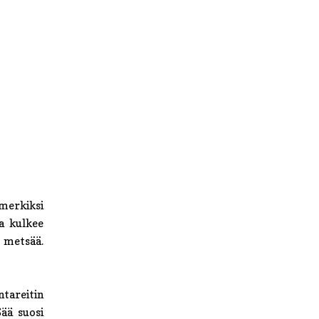
imerkiksi
ka kulkee
a metsää.
tareitin
Sää suosi