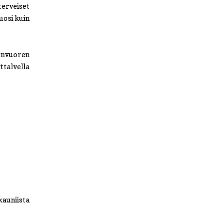
terveiset
uosi kuin
onvuoren
talvella
auniista