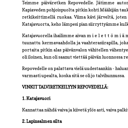
Teimme päiväretken Repovedelle. Jätimme auton
Kapiaveden pohjoispuolta pitkin kohti Määkijän tauk
retkikeittimellä ruokaa. Viima kävi järveltä, jo
Katajavuorta, keho lämpesi pian siirryttyämme kul
Katajavuorella ihailimme aivan m i e l e t t ö m i 
tuunattu kermavaahdolla ja vaahterasiirapilla, jok
portaita pitkin alas päivänvalon vähitellen vähentye
oli iloinen, kun oli saanut viettää päivän luonnossa re
Repovedelle on palattava vielä uudestaankin - halu
varmasti upealta, koska sitä se oli jo talvihunnussa.
VINKIT TALVIRETKEILYYN REPOVEDELLÄ:
1. Katajavuori
Kannattaa nähdä vaiva ja kiivetä ylös asti, vaiva pal
2. Lapinsalmen silta