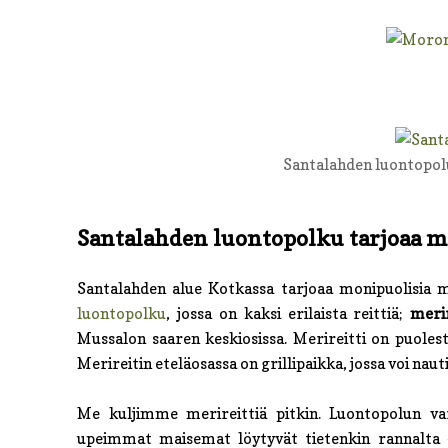
Santalahden luontopol
Santalahden luontopolku tarjoaa 
Santalahden alue Kotkassa tarjoaa monipuolisia mah
luontopolku
, jossa on kaksi erilaista reittiä;
merir
Mussalon saaren keskiosissa. Merireitti on puolest
Merireitin eteläosassa on grillipaikka, jossa voi naut
Me kuljimme merireittiä pitkin. Luontopolun var
upeimmat maisemat löytyvät tietenkin rannalta - 