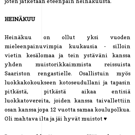
joten jatketaan eteenpäin heinäkuusta.
HEINÄKUU
Heinäkuu on ollut yksi vuoden
mieleenpainuvimpia kuukausia - silloin
vietin kesälomaa ja tein ystäväni kanssa
yhden muistorikkaimmista reissuista
Saariston rengastielle. Osallistuin myös
luokkakokoukseen kotoseudullani ja tapasin
pitkästä, pitkästä aikaa entisiä
luokkatovereita, joiden kanssa taivallettiin
osan kanssa jopa 12 vuotta samaa koulupolkua.
Oli mahtava ilta ja jäi hyvät muistot ♥