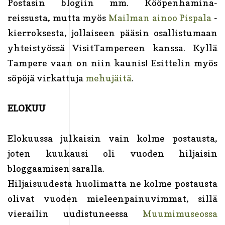
Postasin blogiin mm. Kööpenhamina-
reissusta, mutta myös
Mailman ainoo Pispala
-
kierroksesta, jollaiseen pääsin osallistumaan
yhteistyössä VisitTampereen kanssa. Kyllä
Tampere vaan on niin kaunis! Esittelin myös
söpöjä virkattuja
mehujäitä
.
ELOKUU
Elokuussa julkaisin vain kolme postausta,
joten kuukausi oli vuoden hiljaisin
bloggaamisen saralla.
Hiljaisuudesta huolimatta ne kolme postausta
olivat vuoden mieleenpainuvimmat, sillä
vierailin uudistuneessa
Muumimuseossa