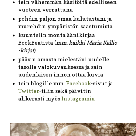
tein vähemmän käsitöitä edelliseen
vuoteen verrattuna
pohdin paljon omaa kulutustani ja
murehdin ympäristön saastumista
kuuntelin monta äänikirjaa
BookBeatista (
mm. kaikki Maria Kallio
-kirjat
)
pääsin omasta mielestäni uudelle
tasolle valokuvauksessa ja sain
uudenlaisen innon ottaa kuvia
tein blogille mm.
Facebook
-sivut ja
Twitter
-tilin sekä päivitin
ahkerasti myös
Instagramia