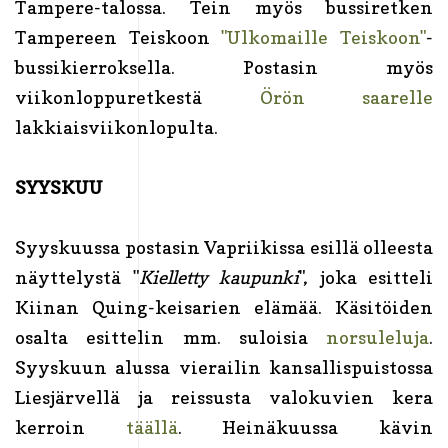
Tampere-talossa. Tein myös bussiretken
Tampereen Teiskoon
"Ulkomaille Teiskoon"
-
bussikierroksella. Postasin myös
viikonloppuretkestä
Örön saarelle
lakkiaisviikonlopulta.
SYYSKUU
Syyskuussa postasin Vapriikissa esillä olleesta
näyttelystä "
Kielletty kaupunki
", joka esitteli
Kiinan Quing-keisarien elämää. Käsitöiden
osalta esittelin mm. suloisia
norsuleluja
.
Syyskuun alussa vierailin kansallispuistossa
Liesjärvellä ja reissusta valokuvien kera
kerroin
täällä
. Heinäkuussa kävin