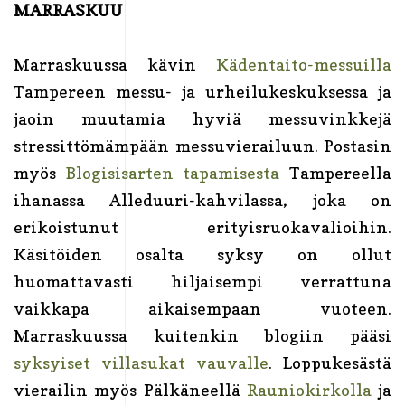
MARRASKUU
Marraskuussa kävin
Kädentaito-messuilla
Tampereen messu- ja urheilukeskuksessa ja
jaoin muutamia hyviä messuvinkkejä
stressittömämpään messuvierailuun. Postasin
myös
Blogisisarten tapamisesta
Tampereella
ihanassa Alleduuri-kahvilassa, joka on
erikoistunut erityisruokavalioihin.
Käsitöiden osalta syksy on ollut
huomattavasti hiljaisempi verrattuna
vaikkapa aikaisempaan vuoteen.
Marraskuussa kuitenkin blogiin pääsi
syksyiset villasukat vauvalle
. Loppukesästä
vierailin myös Pälkäneellä
Rauniokirkolla
ja