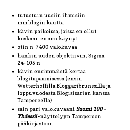
tutustuin uusiin ihmisiin
mm.blogin kautta
kävin paikoissa, joissa en ollut
koskaan ennen käynyt
otin n. 7400 valokuvaa
hankin uuden objektiivin, Sigma
24-105:n
kävin ensimmäistä kertaa
blogitapaamisessa (ensin
Wetterhoffilla Bloggaribrunssilla ja
loppuvuodesta Blogisisarien kanssa
Tampereella)
sain pari valokuvaani
Suomi 100
-
Yhdessä
-näyttelyyn Tampereen
pääkirjastoon