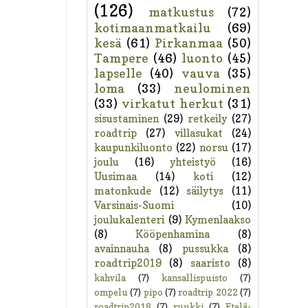
(126)
matkustus
(72)
kotimaanmatkailu
(69)
kesä
(61)
Pirkanmaa
(50)
Tampere
(46)
luonto
(45)
lapselle
(40)
vauva
(35)
loma
(33)
neulominen
(33)
virkatut herkut
(31)
sisustaminen
(29)
retkeily
(27)
roadtrip
(27)
villasukat
(24)
kaupunkiluonto
(22)
norsu
(17)
joulu
(16)
yhteistyö
(16)
Uusimaa
(14)
koti
(12)
matonkude
(12)
säilytys
(11)
Varsinais-Suomi
(10)
joulukalenteri
(9)
Kymenlaakso
(8)
Kööpenhamina
(8)
avainnauha
(8)
pussukka
(8)
roadtrip2019
(8)
saaristo
(8)
kahvila
(7)
kansallispuisto
(7)
ompelu
(7)
pipo
(7)
roadtrip 2022
(7)
roadtrip2018
(7)
ruukki
(7)
Etelä-