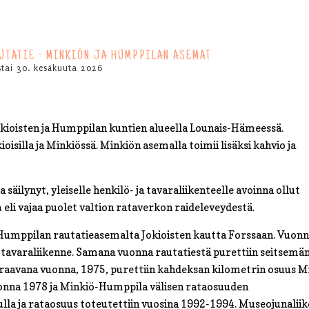
TATIE - MINKIÖN JA HUMPPILAN ASEMAT
istai 30. kesäkuuta 2026
okioisten ja Humppilan kuntien alueella Lounais-Hämeessä.
isilla ja Minkiössä. Minkiön asemalla toimii lisäksi kahvio ja
säilynyt, yleiselle henkilö- ja tavaraliikenteelle avoinna ollut
eli vajaa puolet valtion rataverkon raideleveydestä.
ki Humppilan rautatieasemalta Jokioisten kautta Forssaan. Vuon
4 tavaraliikenne. Samana vuonna rautatiestä purettiin seitsemä
uraavana vuonna, 1975, purettiin kahdeksan kilometrin osuus M
uonna 1978 ja Minkiö-Humppila välisen rataosuuden
ulla ja rataosuus toteutettiin vuosina 1992-1994. Museojunalii