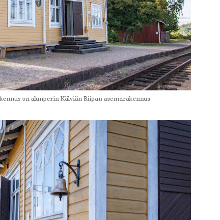
nnus on alunperin Kälviän Riipan asemarakennus.