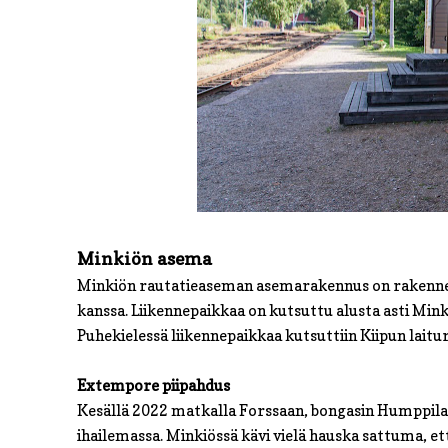
Minkiön asema
Minkiön rautatieaseman asemarakennus on rakennet
kanssa. Liikennepaikkaa on kutsuttu alusta asti Minki
Puhekielessä liikennepaikkaa kutsuttiin Kiipun laitur
Extempore piipahdus
Kesällä 2022 matkalla Forssaan, bongasin Humppilan 
ihailemassa. Minkiössä kävi vielä hauska sattuma, e