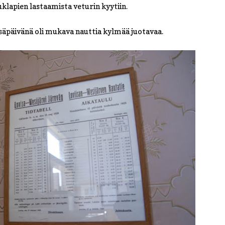
klapien lastaamista veturin kyytiin.
säpäivänä oli mukava nauttia kylmää juotavaa.