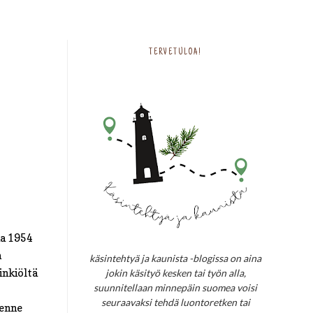
TERVETULOA!
na 1954
n
käsintehtyä ja kaunista -blogissa on aina
inkiöltä
jokin käsityö kesken tai työn alla,
suunnitellaan minnepäin suomea voisi
seuraavaksi tehdä luontoretken tai
kenne