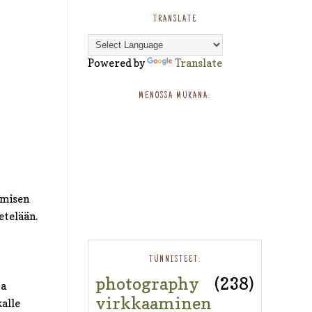
TRANSLATE
Powered by
Translate
MENOSSA MUKANA:
amisen
etelään.
TUNNISTEET:
photography
(238)
ja
virkkaaminen
kalle