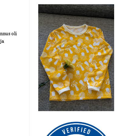
nnus oli
ja