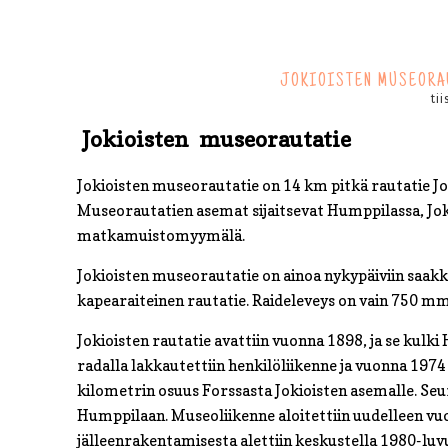
JOKIOISTEN MUSEORAU
ti
Jokioisten museorautatie
Jokioisten museorautatie on 14 km pitkä rautatie J
Museorautatien asemat sijaitsevat Humppilassa, Jokio
matkamuistomyymälä.
Jokioisten museorautatie on ainoa nykypäiviin saakka 
kapearaiteinen rautatie. Raideleveys on vain 750 mm 
Jokioisten rautatie avattiin vuonna 1898, ja se kul
radalla lakkautettiin henkilöliikenne ja vuonna 197
kilometrin osuus Forssasta Jokioisten asemalle. Se
Humppilaan. Museoliikenne aloitettiin uudelleen v
jälleenrakentamisesta alettiin keskustella 1980-luv