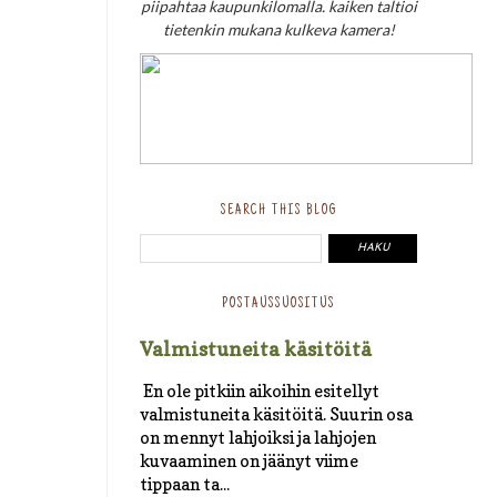
piipahtaa kaupunkilomalla. kaiken taltioi
tietenkin mukana kulkeva kamera!
SEARCH THIS BLOG
POSTAUSSUOSITUS
Valmistuneita käsitöitä
En ole pitkiin aikoihin esitellyt
valmistuneita käsitöitä. Suurin osa
on mennyt lahjoiksi ja lahjojen
kuvaaminen on jäänyt viime
tippaan ta...