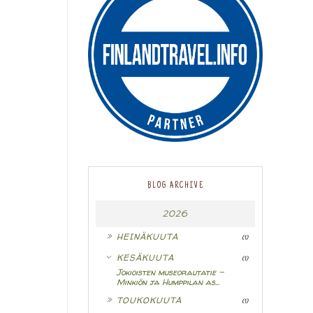
BLOG ARCHIVE
2026
►
HEINÄKUUTA
(1)
▼
KESÄKUUTA
(1)
Jokioisten museorautatie -
Minkiön ja Humppilan as...
►
TOUKOKUUTA
(1)