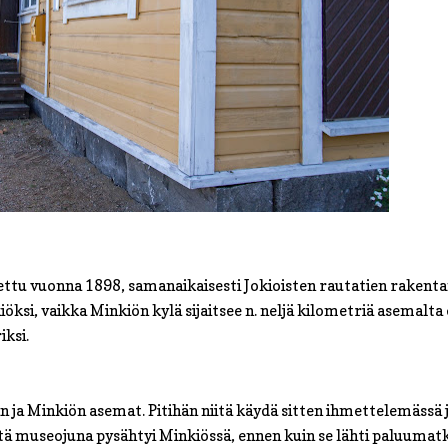
tu vuonna 1898, samanaikaisesti Jokioisten rautatien rakent
öksi, vaikka Minkiön kylä sijaitsee n. neljä kilometriä asemalta 
iksi.
ja Minkiön asemat. Pitihän niitä käydä sitten ihmettelemässä 
ttä museojuna pysähtyi Minkiössä, ennen kuin se lähti paluumat