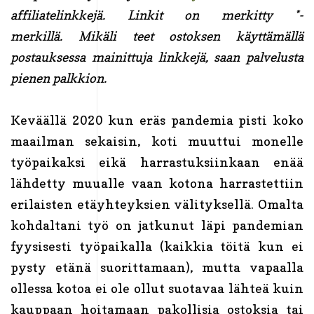
affiliatelinkkejä. Linkit on merkitty *-
merkillä.
Mikäli teet ostoksen käyttämällä
postauksessa mainittuja linkkejä, saan palvelusta
pienen palkkion.
Keväällä 2020 kun eräs pandemia pisti koko
maailman sekaisin, koti muuttui monelle
työpaikaksi eikä harrastuksiinkaan enää
lähdetty muualle vaan kotona harrastettiin
erilaisten etäyhteyksien välityksellä. Omalta
kohdaltani työ on jatkunut läpi pandemian
fyysisesti työpaikalla (kaikkia töitä kun ei
pysty etänä suorittamaan), mutta vapaalla
ollessa kotoa ei ole ollut suotavaa lähteä kuin
kauppaan hoitamaan pakollisia ostoksia tai