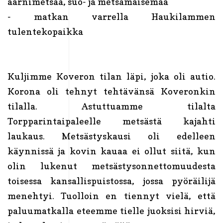
aarnimetsää, suo- ja metsämaisemaa
- matkan varrella Haukilammen
tulentekopaikka
Kuljimme Koveron tilan läpi, joka oli autio.
Korona oli tehnyt tehtävänsä Koveronkin
tilalla. Astuttuamme tilalta
Torpparintaipaleelle metsästä kajahti
laukaus. Metsästyskausi oli edelleen
käynnissä ja kovin kauaa ei ollut siitä, kun
olin lukenut metsästysonnettomuudesta
toisessa kansallispuistossa, jossa pyöräilijä
menehtyi. Tuolloin en tiennyt vielä, että
paluumatkalla eteemme tielle juoksisi hirviä,