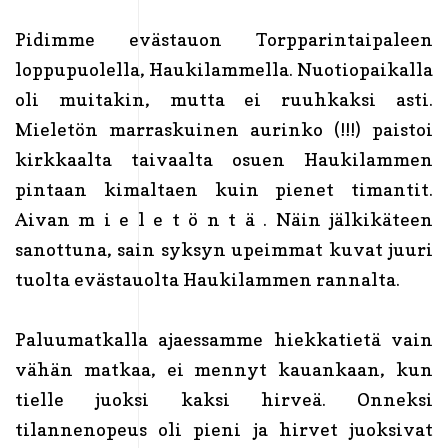
Pidimme evästauon Torpparintaipaleen
loppupuolella, Haukilammella. Nuotiopaikalla
oli muitakin, mutta ei ruuhkaksi asti.
Mieletön marraskuinen aurinko (!!!) paistoi
kirkkaalta taivaalta osuen Haukilammen
pintaan kimaltaen kuin pienet timantit.
Aivan m i e l e t ö n t ä . Näin jälkikäteen
sanottuna, sain syksyn upeimmat kuvat juuri
tuolta evästauolta Haukilammen rannalta.
Paluumatkalla ajaessamme hiekkatietä vain
vähän matkaa, ei mennyt kauankaan, kun
tielle juoksi kaksi hirveä. Onneksi
tilannenopeus oli pieni ja hirvet juoksivat