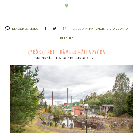
♥
EI KOMMENTTEJA:
CATEGORY:
KANSALLISPUISTO
,
LUONTO
,
RETKEILY
KYRÖSKOSKI - HÄMEEN HÄLLÄPYÖRÄ
sunnuntai 10. tammikuuta 2021