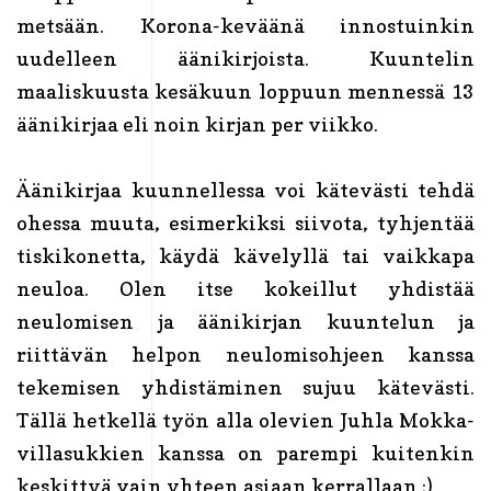
metsään. Korona-keväänä innostuinkin
uudelleen äänikirjoista. Kuuntelin
maaliskuusta kesäkuun loppuun mennessä 13
äänikirjaa eli noin kirjan per viikko.
Äänikirjaa kuunnellessa voi kätevästi tehdä
ohessa muuta, esimerkiksi siivota, tyhjentää
tiskikonetta, käydä kävelyllä tai vaikkapa
neuloa. Olen itse kokeillut yhdistää
neulomisen ja äänikirjan kuuntelun ja
riittävän helpon neulomisohjeen kanssa
tekemisen yhdistäminen sujuu kätevästi.
Tällä hetkellä työn alla olevien Juhla Mokka-
villasukkien kanssa on parempi kuitenkin
keskittyä vain yhteen asiaan kerrallaan ;)