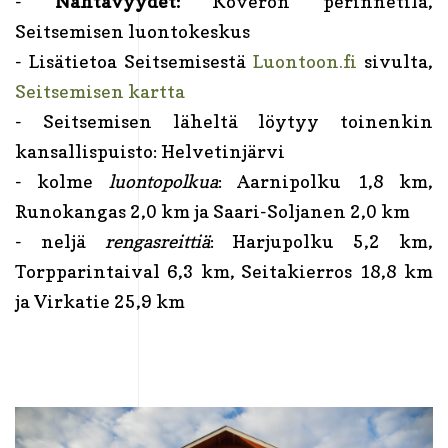
-
Nähtävyydet:
Koveron perinnetila,
Seitsemisen luontokeskus
- Lisätietoa Seitsemisestä
Luontoon.fi
sivulta,
Seitsemisen kartta
- Seitsemisen läheltä löytyy toinenkin
kansallispuisto: Helvetinjärvi
- kolme
luontopolkua
: Aarnipolku 1,8 km,
Runokangas 2,0 km ja Saari-Soljanen 2,0 km
- neljä
rengasreittiä
: Harjupolku 5,2 km,
Torpparintaival 6,3 km, Seitakierros 18,8 km
ja Virkatie 25,9 km