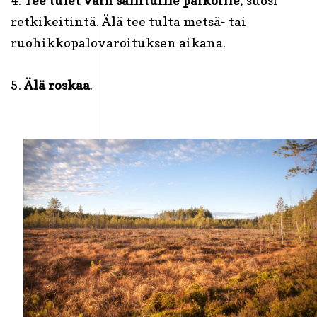
4.
Tee tulet vain sallituille paikoille
, suosi
retkikeitintä. Älä tee tulta metsä- tai
ruohikkopalovaroituksen aikana.
5.
Älä roskaa
.