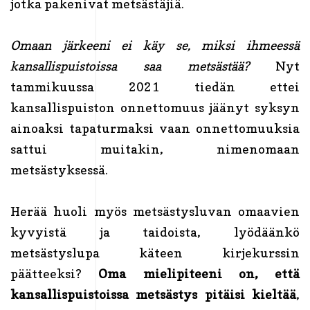
jotka pakenivat metsästäjiä.
Omaan järkeeni ei käy se, miksi ihmeessä
kansallispuistoissa saa metsästää?
Nyt
tammikuussa 2021 tiedän ettei
kansallispuiston onnettomuus jäänyt syksyn
ainoaksi tapaturmaksi vaan onnettomuuksia
sattui muitakin, nimenomaan
metsästyksessä.
Herää huoli myös metsästysluvan omaavien
kyvyistä ja taidoista, lyödäänkö
metsästyslupa käteen kirjekurssin
päätteeksi?
Oma mielipiteeni on, että
kansallispuistoissa metsästys pitäisi kieltää
,