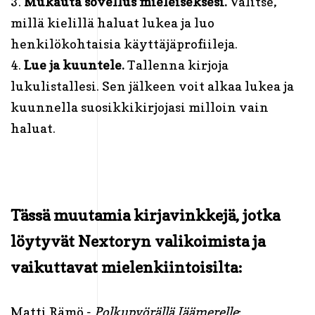
3.
Mukauta sovellus mieleiseksesi.
Valitse,
millä kielillä haluat lukea ja luo
henkilökohtaisia käyttäjäprofiileja.
4.
Lue ja kuuntele.
Tallenna kirjoja
lukulistallesi. Sen jälkeen voit alkaa lukea ja
kuunnella suosikkikirjojasi milloin vain
haluat.
Tässä muutamia kirjavinkkejä, jotka
löytyvät Nextoryn valikoimista ja
vaikuttavat mielenkiintoisilta:
Matti Rämö -
Polkupyörällä Jäämerelle
: