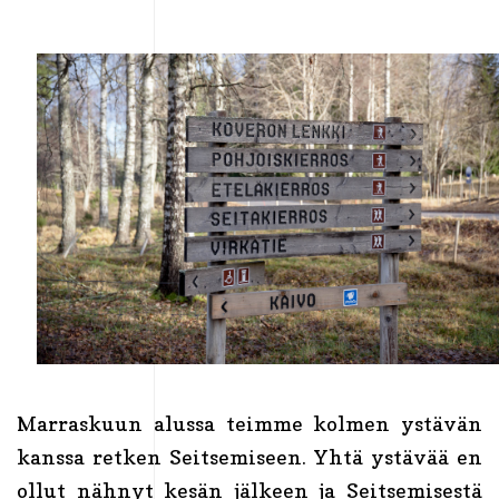
Marraskuun alussa teimme kolmen ystävän
kanssa retken Seitsemiseen. Yhtä ystävää en
ollut nähnyt kesän jälkeen ja Seitsemisestä