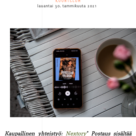
KUUNTELUA
lauantai 30. tammikuuta 2021
Kaupallinen yhteistyö:
Nextory
* Postaus sisältää