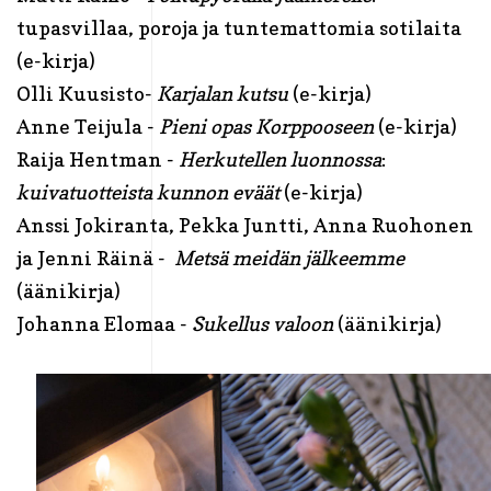
tupasvillaa, poroja ja tuntemattomia sotilaita
(e-kirja)
Olli Kuusisto-
Karjalan kutsu
(e-kirja)
Anne Teijula -
Pieni opas Korppooseen
(e-kirja)
Raija Hentman -
Herkutellen luonnossa
:
kuivatuotteista kunnon eväät
(e-kirja)
Anssi Jokiranta, Pekka Juntti, Anna Ruohonen
ja Jenni Räinä -
Metsä meidän jälkeemme
(äänikirja)
Johanna Elomaa -
Sukellus valoon
(äänikirja)