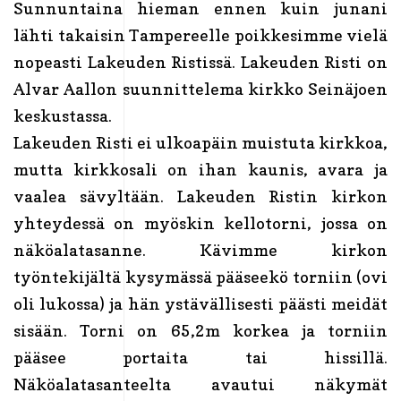
Sunnuntaina hieman ennen kuin junani
lähti takaisin Tampereelle poikkesimme vielä
nopeasti Lakeuden Ristissä. Lakeuden Risti on
Alvar Aallon suunnittelema kirkko Seinäjoen
keskustassa.
Lakeuden Risti ei ulkoapäin muistuta kirkkoa,
mutta kirkkosali on ihan kaunis, avara ja
vaalea sävyltään. Lakeuden Ristin kirkon
yhteydessä on myöskin kellotorni, jossa on
näköalatasanne. Kävimme kirkon
työntekijältä kysymässä pääseekö torniin (ovi
oli lukossa) ja hän ystävällisesti päästi meidät
sisään. Torni on 65,2m korkea ja torniin
pääsee portaita tai hissillä.
Näköalatasanteelta avautui näkymät