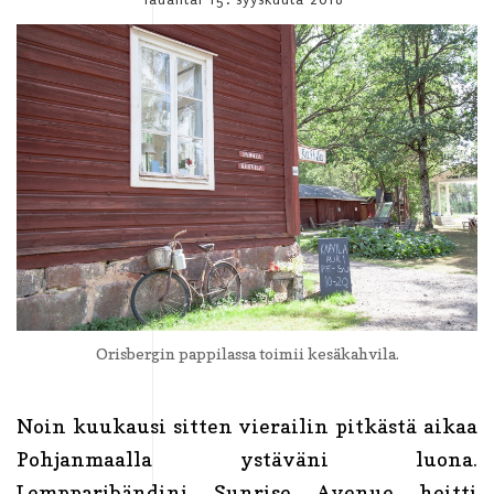
Orisbergin pappilassa toimii kesäkahvila.
Noin kuukausi sitten vierailin pitkästä aikaa
Pohjanmaalla ystäväni luona.
Lempparibändini Sunrise Avenue heitti