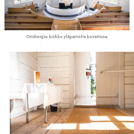
Orisbergin kirkko yläparvelta kuvattuna.