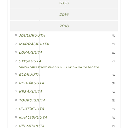
2020
2019
2018
►
JOULUKUUTA
(9)
►
MARRASKUUTA
(5)
►
LOKAKUUTA
(3)
▼
SYYSKUUTA
(1)
Viikonloppu Pohjanmaalla - lakiaa ja tasaasta
►
ELOKUUTA
(4)
►
HEINÄKUUTA
(9)
►
KESÄKUUTA
(4)
►
TOUKOKUUTA
(5)
►
HUHTIKUUTA
(5)
►
MAALISKUUTA
(4)
►
HELMIKUUTA
(6)