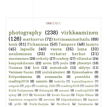
TUNNISTEET:
photography
(238)
virkkaaminen
(126)
matkustus
(72)
kotimaanmatkailu
(69)
kesä
(61)
Pirkanmaa
(50)
Tampere
(46)
luonto
(45)
lapselle
(40)
vauva
(35)
loma
(33)
neulominen
(33)
virkatut herkut
(31)
sisustaminen
(29)
retkeily
(27)
roadtrip
(27)
villasukat
(24)
kaupunkiluonto
(22)
norsu
(17)
joulu
(16)
yhteistyö
(16)
Uusimaa
(14)
koti
(12)
matonkude
(12)
säilytys
(11)
Varsinais-Suomi
(10)
joulukalenteri
(9)
Kymenlaakso
(8)
Kööpenhamina
(8)
avainnauha
(8)
pussukka
(8)
roadtrip2019
(8)
saaristo
(8)
kahvila
(7)
kansallispuisto
(7)
ompelu
(7)
pipo
(7)
roadtrip 2022
(7)
roadtrip2018
(7)
ruukki
(7)
Etelä-Pohjanmaa
(6)
Hatanpää
(6)
messut
(6)
roadtrip2020
(6)
syksy
(6)
DIY
(5)
Helsinki
(5)
Keski-Suomi
(5)
Päijät-Häme
(5)
Saariston rengastie
(5)
arvonta
(5)
klipsukukkaro
(5)
lapaset
(5)
pöllö
(5)
Etelä-Karjala
(4)
Nottbeck
(4)
Satakunta
(4)