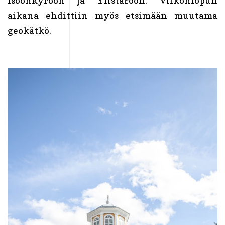
Isoonkyröön ja Ylistaroon. Viikonlopun
aikana ehdittiin myös etsimään muutama
geokätkö.