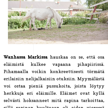
Wanhassa Markissa
hauskaa on se, että osa
eläimistä kulkee vapaana pihapiirissä.
Pihamaalla voikin konkreettisesti törmätä
erilaisiin nelijalkaisiin otuksiin. Myymälästä
voi ostaa pieniä pussukoita, joista löytyy
herkkuja eri eläimille. Eläimet ovat kyllä
selvästi hoksanneet mitä rapina tarkoittaa,
sillä rapinan kuultuaan oli aidan vieressä