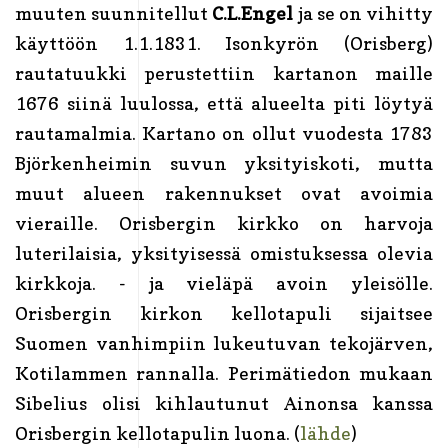
muuten suunnitellut
C.L.Engel
ja se on vihitty
käyttöön 1.1.1831. Isonkyrön (Orisberg)
rautatuukki perustettiin kartanon maille
1676 siinä luulossa, että alueelta piti löytyä
rautamalmia. Kartano on ollut vuodesta 1783
Björkenheimin suvun yksityiskoti, mutta
muut alueen rakennukset ovat avoimia
vieraille. Orisbergin kirkko on harvoja
luterilaisia, yksityisessä omistuksessa olevia
kirkkoja. - ja vieläpä avoin yleisölle.
Orisbergin kirkon kellotapuli sijaitsee
Suomen vanhimpiin lukeutuvan tekojärven,
Kotilammen rannalla. Perimätiedon mukaan
Sibelius olisi kihlautunut Ainonsa kanssa
Orisbergin kellotapulin luona. (
lähde
)