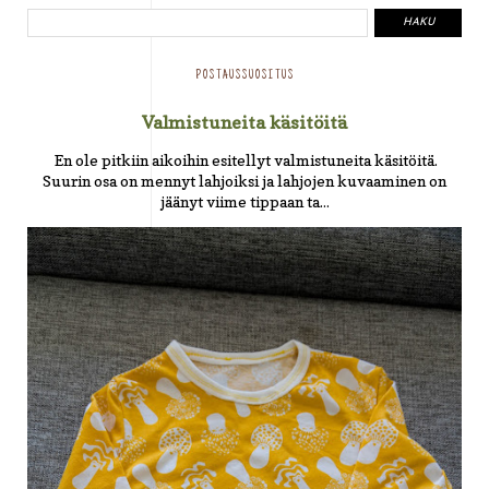
POSTAUSSUOSITUS
Valmistuneita käsitöitä
En ole pitkiin aikoihin esitellyt valmistuneita käsitöitä.
Suurin osa on mennyt lahjoiksi ja lahjojen kuvaaminen on
jäänyt viime tippaan ta...