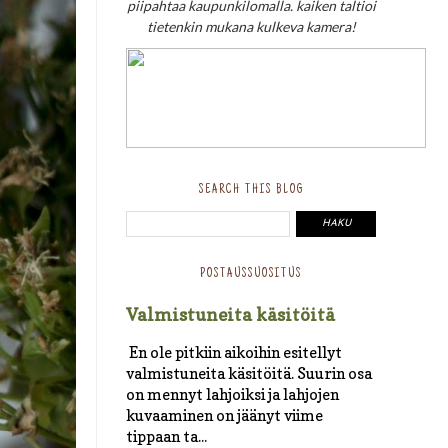
piipahtaa kaupunkilomalla. kaiken taltioi
tietenkin mukana kulkeva kamera!
SEARCH THIS BLOG
POSTAUSSUOSITUS
Valmistuneita käsitöitä
En ole pitkiin aikoihin esitellyt
valmistuneita käsitöitä. Suurin osa
on mennyt lahjoiksi ja lahjojen
kuvaaminen on jäänyt viime
tippaan ta...