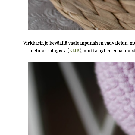
Virkkasin jo keväällä vaaleanpunaisen vauvalelun, mut
tunnelmaa -blogista (
KLIK
), mutta nyt en enää muist