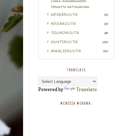
Lisää avainnauhoja.
Virkattu kattausliina.
►
HEINÄKUUTA
(5)
►
KESÄKUUTA
(5)
►
TOUKOKUUTA
(8)
►
HUHTIKUUTA
(20)
►
MAALISKUUTA
(10)
TRANSLATE
Powered by
Translate
MENOSSA MUKANA: