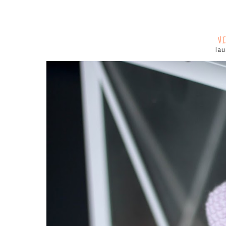
V
lau