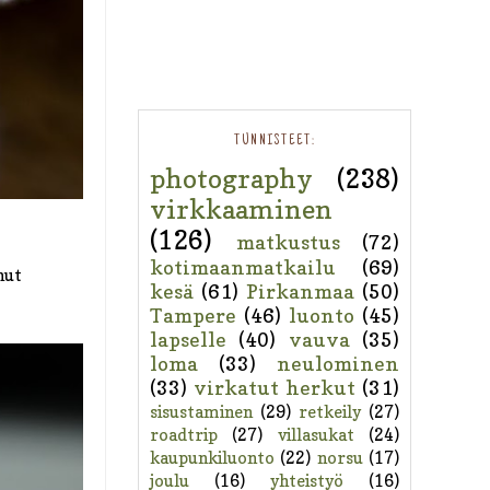
TUNNISTEET:
photography
(238)
virkkaaminen
(126)
matkustus
(72)
kotimaanmatkailu
(69)
nut
kesä
(61)
Pirkanmaa
(50)
Tampere
(46)
luonto
(45)
lapselle
(40)
vauva
(35)
loma
(33)
neulominen
(33)
virkatut herkut
(31)
sisustaminen
(29)
retkeily
(27)
roadtrip
(27)
villasukat
(24)
kaupunkiluonto
(22)
norsu
(17)
joulu
(16)
yhteistyö
(16)