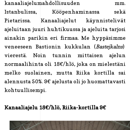
kanaaliajelumahdollisuuden mm.
Istanbulissa, Kööpenhaminassa sekä
Pietarissa. Kanaaliajelut käynnistelivät
ajeluitaan juuri huhtikuussa ja ajeluita tarjosi
ainakin parikin eri firmaa. Me hyppäsimme
veneeseen Bastionin kukkulan (
Bastejkalns
)
vierestä. Noin tunnin mittaisen ajelun
normaalihinta oli 18€/hlö, joka on mielestäni
melko suolainen, mutta Riika kortilla sai
alennusta 50%. 9€ ajelusta oli jo huomattavasti
kohtuullisempi.
Kanaaliajelu 18€/hlö, Riika-kortilla 9€