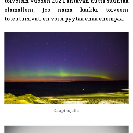
toivoisin vuoden 2021 antavan uutta suuntaa
elämälleni. Jos nämä kaikki toiveeni
toteutuisivat, en voisi pyytää enää enempää.
Kaupinojalla.