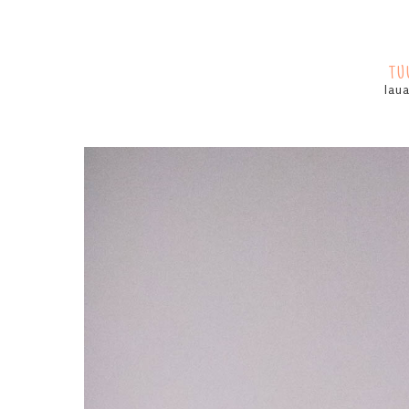
TU
laua