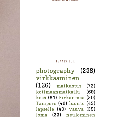
MENOSSA MUKANA:
TUNNISTEET:
photography
(238)
virkkaaminen
(126)
matkustus
(72)
kotimaanmatkailu
(69)
kesä
(61)
Pirkanmaa
(50)
Tampere
(46)
luonto
(45)
lapselle
(40)
vauva
(35)
loma
(33)
neulominen