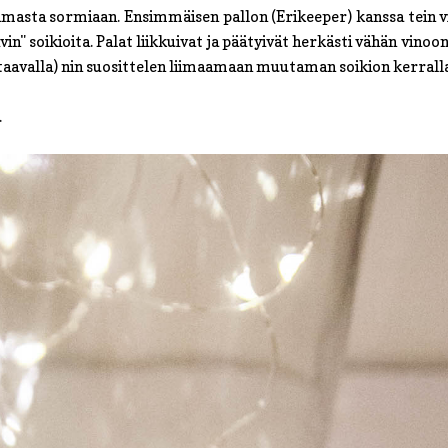
masta sormiaan. Ensimmäisen pallon (Erikeeper) kanssa tein v
vin" soikioita. Palat liikkuivat ja päätyivät herkästi vähän vinoo
vastaavalla) nin suosittelen liimaamaan muutaman soikion kerrall
.