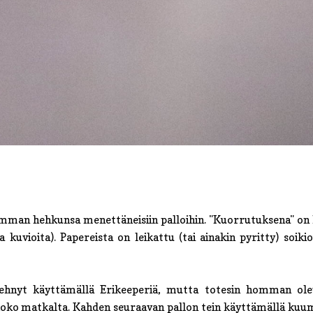
imman hehkunsa menettäneisiin palloihin. "Kuorrutuksena" on
 kuvioita). Papereista on leikattu (tai ainakin pyritty) soikio
tehnyt käyttämällä Erikeeperiä, mutta totesin homman ole
i koko matkalta. Kahden seuraavan pallon tein käyttämällä kuu