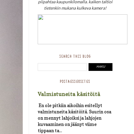
piipahtaa kaupunkilomalla. kaiken taltioi
tietenkin mukana kulkeva kamera!
SEARCH THIS BLOG
POSTAUSSUOSITUS
Valmistuneita käsitöitä
En ole pitkiin aikoihin esitellyt
valmistuneita käsitöitä. Suurin osa
on mennyt lahjoiksi ja lahjojen
kuvaaminen on jäänyt viime
tippaan ta...