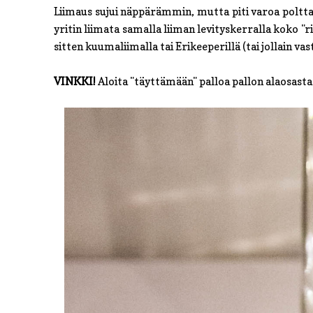
Liimaus sujui näppärämmin, mutta piti varoa poltta
yritin liimata samalla liiman levityskerralla koko "ri
sitten kuumaliimalla tai Erikeeperillä (tai jollain 
VINKKI!
Aloita "täyttämään" palloa pallon alaosasta