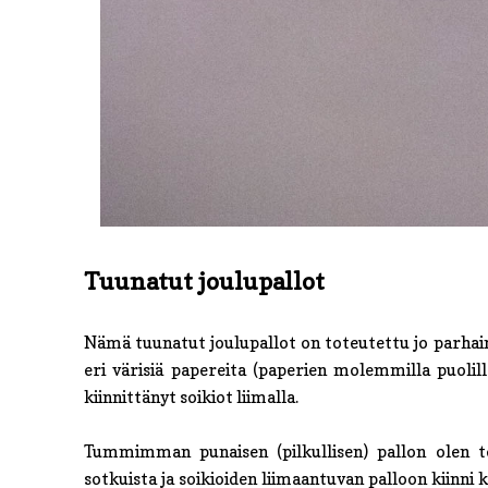
Tuunatut joulupallot
Nämä tuunatut joulupallot on toteutettu jo parha
eri värisiä papereita (paperien molemmilla puolilla
kiinnittänyt soikiot liimalla.
Tummimman punaisen (pilkullisen) pallon olen 
sotkuista ja soikioiden liimaantuvan palloon kiinn