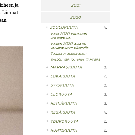
irheen ja
2021
n. Liimaat
2020
aan.
▼
JOULUKUUTA
(4)
Vuosi 2020 valokuvin
kerrottuna
Vuoden 2020 aikana
valmistuneet käsityöt
Tuunatut joulupallot
Valoon verhoutunut Tampere
►
MARRASKUUTA
(3)
►
LOKAKUUTA
(1)
►
SYYSKUUTA
(2)
►
ELOKUUTA
(3)
►
HEINÄKUUTA
(3)
►
KESÄKUUTA
(4)
►
TOUKOKUUTA
(2)
►
HUHTIKUUTA
(2)