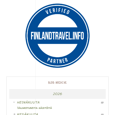
BLOG ARCHIVE
2026
▼
HEINÄKUUTA
(1)
Valmistuneita käsitöitä
►
KESÄKUUTA
(1)