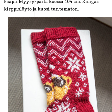
Paapii Myyry-paita koossa 104 cm. Kangas
kirppislöytö ja kuosi tuntematon.