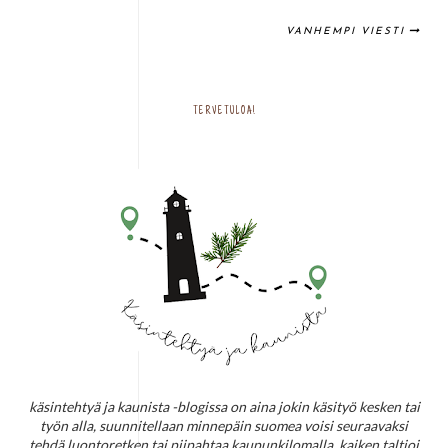
VANHEMPI VIESTI
TERVETULOA!
käsintehtyä ja kaunista -blogissa on aina jokin käsityö kesken tai
työn alla, suunnitellaan minnepäin suomea voisi seuraavaksi
tehdä luontoretken tai piipahtaa kaupunkilomalla. kaiken taltioi