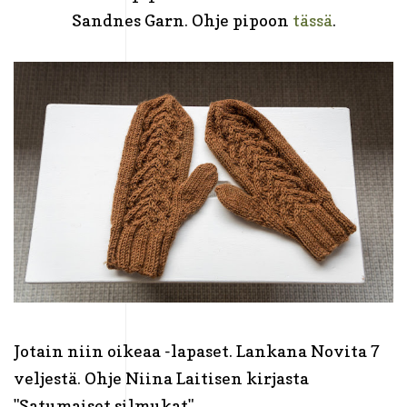
Sandnes Garn. Ohje pipoon
tässä
.
Jotain niin oikeaa -lapaset. Lankana Novita 7
veljestä. Ohje Niina Laitisen kirjasta
"Satumaiset silmukat".