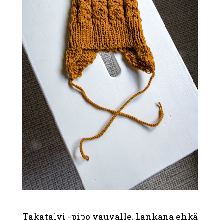
Takatalvi -pipo vauvalle. Lankana ehkä