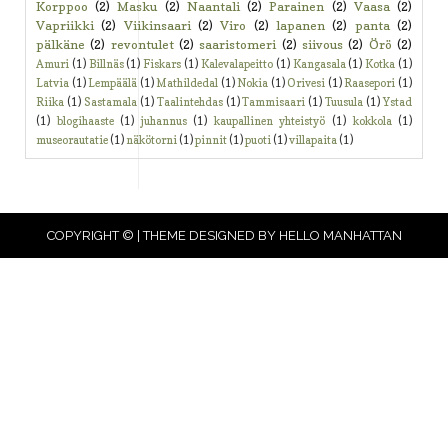
Korppoo
(2)
Masku
(2)
Naantali
(2)
Parainen
(2)
Vaasa
(2)
Vapriikki
(2)
Viikinsaari
(2)
Viro
(2)
lapanen
(2)
panta
(2)
pälkäne
(2)
revontulet
(2)
saaristomeri
(2)
siivous
(2)
Örö
(2)
Amuri
(1)
Billnäs
(1)
Fiskars
(1)
Kalevalapeitto
(1)
Kangasala
(1)
Kotka
(1)
Latvia
(1)
Lempäälä
(1)
Mathildedal
(1)
Nokia
(1)
Orivesi
(1)
Raasepori
(1)
Riika
(1)
Sastamala
(1)
Taalintehdas
(1)
Tammisaari
(1)
Tuusula
(1)
Ystad
(1)
blogihaaste
(1)
juhannus
(1)
kaupallinen yhteistyö
(1)
kokkola
(1)
museorautatie
(1)
näkötorni
(1)
pinnit
(1)
puoti
(1)
villapaita
(1)
COPYRIGHT © | THEME DESIGNED BY
HELLO MANHATTAN