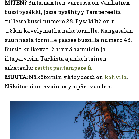
MITEN?
Siitamantien varressa on Vanhatien
bussipysäkki, jossa pysähtyy Tampereelta
tullessa bussi numero 28. Pysäkiltä on n.
1,5km kävelymatka näkötornille. Kangasalan
suunnasta tornille pääsee bussilla numero 46.
Bussit kulkevat lähinnä aamuisin ja
iltapäivisin. Tarkista ajankohtainen
aikataulu:
reittiopas.tampere.fi
MUUTA:
Näkötornin yhteydessä on
kahvila
.
Näkötorni on avoinna ympäri vuoden.