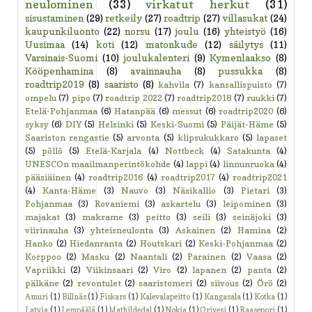
neulominen
(33)
virkatut herkut
(31)
sisustaminen
(29)
retkeily
(27)
roadtrip
(27)
villasukat
(24)
kaupunkiluonto
(22)
norsu
(17)
joulu
(16)
yhteistyö
(16)
Uusimaa
(14)
koti
(12)
matonkude
(12)
säilytys
(11)
Varsinais-Suomi
(10)
joulukalenteri
(9)
Kymenlaakso
(8)
Kööpenhamina
(8)
avainnauha
(8)
pussukka
(8)
roadtrip2019
(8)
saaristo
(8)
kahvila
(7)
kansallispuisto
(7)
ompelu
(7)
pipo
(7)
roadtrip 2022
(7)
roadtrip2018
(7)
ruukki
(7)
Etelä-Pohjanmaa
(6)
Hatanpää
(6)
messut
(6)
roadtrip2020
(6)
syksy
(6)
DIY
(5)
Helsinki
(5)
Keski-Suomi
(5)
Päijät-Häme
(5)
Saariston rengastie
(5)
arvonta
(5)
klipsukukkaro
(5)
lapaset
(5)
pöllö
(5)
Etelä-Karjala
(4)
Nottbeck
(4)
Satakunta
(4)
UNESCOn maailmanperintökohde
(4)
lappi
(4)
linnunruoka
(4)
pääsiäinen
(4)
roadtrip2016
(4)
roadtrip2017
(4)
roadtrip2021
(4)
Kanta-Häme
(3)
Nauvo
(3)
Näsikallio
(3)
Pietari
(3)
Pohjanmaa
(3)
Rovaniemi
(3)
askartelu
(3)
leipominen
(3)
majakat
(3)
makrame
(3)
peitto
(3)
seili
(3)
seinäjoki
(3)
viirinauha
(3)
yhteisneulonta
(3)
Askainen
(2)
Hamina
(2)
Hanko
(2)
Hiedanranta
(2)
Houtskari
(2)
Keski-Pohjanmaa
(2)
Korppoo
(2)
Masku
(2)
Naantali
(2)
Parainen
(2)
Vaasa
(2)
Vapriikki
(2)
Viikinsaari
(2)
Viro
(2)
lapanen
(2)
panta
(2)
pälkäne
(2)
revontulet
(2)
saaristomeri
(2)
siivous
(2)
Örö
(2)
Amuri
(1)
Billnäs
(1)
Fiskars
(1)
Kalevalapeitto
(1)
Kangasala
(1)
Kotka
(1)
Latvia
(1)
Lempäälä
(1)
Mathildedal
(1)
Nokia
(1)
Orivesi
(1)
Raasepori
(1)