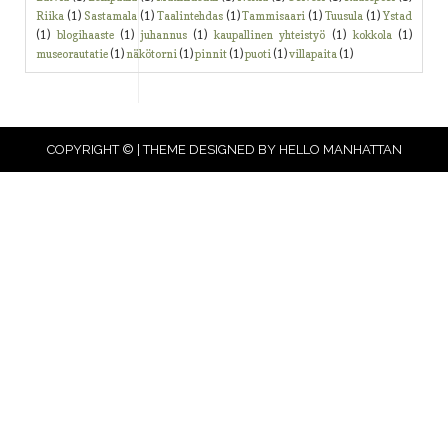
Riika
(1)
Sastamala
(1)
Taalintehdas
(1)
Tammisaari
(1)
Tuusula
(1)
Ystad
(1)
blogihaaste
(1)
juhannus
(1)
kaupallinen yhteistyö
(1)
kokkola
(1)
museorautatie
(1)
näkötorni
(1)
pinnit
(1)
puoti
(1)
villapaita
(1)
COPYRIGHT © | THEME DESIGNED BY
HELLO MANHATTAN