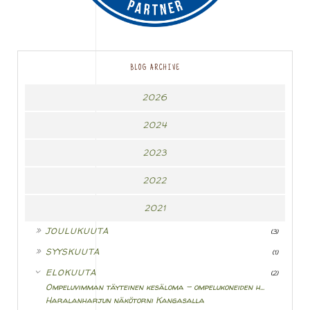
BLOG ARCHIVE
2026
2024
2023
2022
2021
►
JOULUKUUTA
(3)
►
SYYSKUUTA
(1)
▼
ELOKUUTA
(2)
Ompeluvimman täyteinen kesäloma - ompelukoneiden h...
Haralanharjun näkötorni Kangasalla