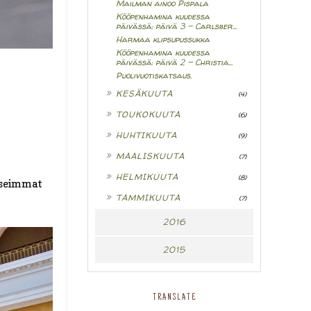
Mailman ainoo Pispala
Kööpenhamina kuudessa
päivässä: päivä 3 - Carlsber...
Harmaa klipsupussukka
Kööpenhamina kuudessa
päivässä: päivä 2 - Christia...
Puolivuotiskatsaus.
►
KESÄKUUTA
(4)
►
TOUKOKUUTA
(6)
►
HUHTIKUUTA
(9)
►
MAALISKUUTA
(7)
►
HELMIKUUTA
(8)
useimmat
►
TAMMIKUUTA
(7)
2016
2015
TRANSLATE