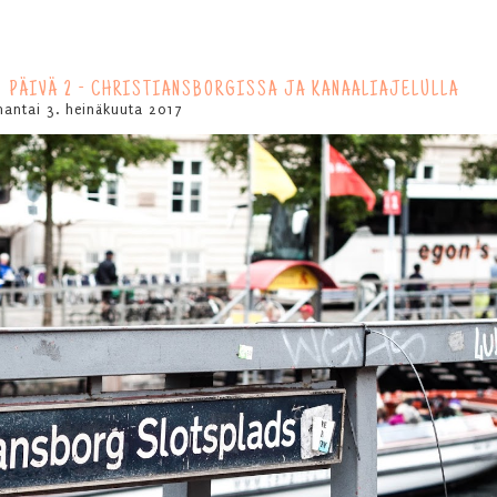
 PÄIVÄ 2 - CHRISTIANSBORGISSA JA KANAALIAJELULLA
antai 3. heinäkuuta 2017