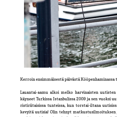
Kerroin ensimmäisestä päivästä Kööpenhaminassa t
Lauantai-aamu alkoi melko harvinaisten uutisten 
käyneet Turkissa Istanbulissa 2009 ja sen vuoksi u
ristiriitaisissa tunteissa, kun torstai-iltana uutis
kevyitä uutisia! Olin tehnyt matkustusilmoitukse