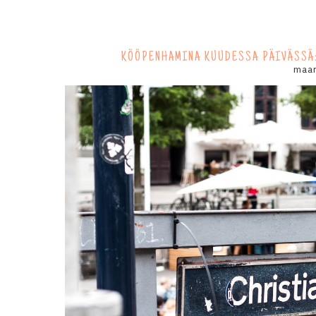
KÖÖPENHAMINA KUUDESSA PÄIVÄSSÄ:
maan