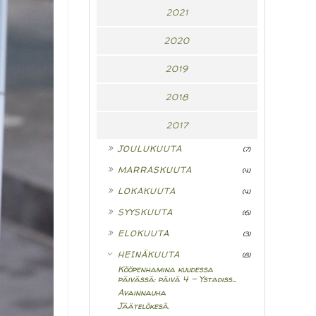
2021
2020
2019
2018
2017
►
JOULUKUUTA
(7)
►
MARRASKUUTA
(4)
►
LOKAKUUTA
(4)
►
SYYSKUUTA
(6)
►
ELOKUUTA
(3)
▼
HEINÄKUUTA
(8)
Kööpenhamina kuudessa
päivässä: päivä 4 - Ystadiss...
Avainnauha
Jäätelökesä.