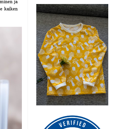
eminen ja
me kaiken