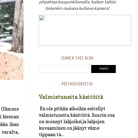
piipahtaa kaupunkilomalla. kaiken taltioi
tietenkin mukana kulkeva kamera!
SEARCH THIS BLOG
POSTAUSSUOSITUS
Valmistuneita käsitöitä
En ole pitkiin aikoihin esitellyt
. Olimme
valmistuneita käsitöitä. Suurin osa
oi hieman
on mennyt lahjoiksi ja lahjojen
tään ihan
kuvaaminen on jäänyt viime
 varalta,
tippaan ta...