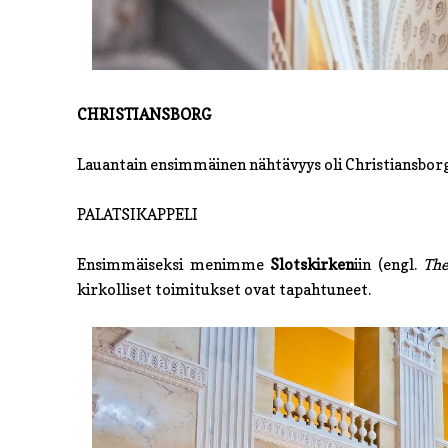
CHRISTIANSBORG
Lauantain ensimmäinen nähtävyys oli Christiansborg,
PALATSIKAPPELI
Ensimmäiseksi menimme
Slotskirken
iin (engl.
The
kirkolliset toimitukset ovat tapahtuneet.