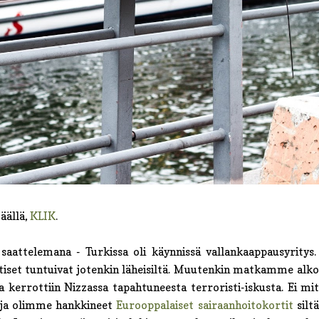
äällä,
KLIK
.
saattelemana - Turkissa oli käynnissä vallankaappausyritys
utiset tuntuivat jotenkin läheisiltä. Muutenkin matkamme alk
issa kerrottiin Nizzassa tapahtuneesta terroristi-iskusta. Ei mi
n ja olimme hankkineet
Eurooppalaiset sairaanhoitokortit
siltä