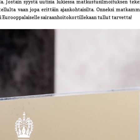
a. Jostain syystä uutisia lukiessa matkustusilmoituksen tek
tellulta vaan jopa erittäin ajankohtaisilta. Onneksi matkam
i Eurooppalaiselle sairaanhoitokortillekaan tullut tarvetta!