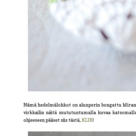
Nämä hedelmälohkot on alunperin bongattu Miran Pri
virkkailin näitä mututuntumalla kuvaa katsomalla
ohjeeseen pääset siis tästä,
KLIK
!