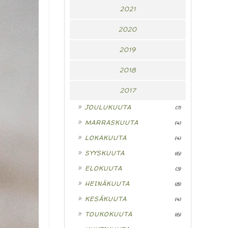
2021
2020
2019
2018
2017
►
JOULUKUUTA
(7)
►
MARRASKUUTA
(4)
►
LOKAKUUTA
(4)
►
SYYSKUUTA
(6)
►
ELOKUUTA
(3)
►
HEINÄKUUTA
(8)
►
KESÄKUUTA
(4)
►
TOUKOKUUTA
(6)
▼