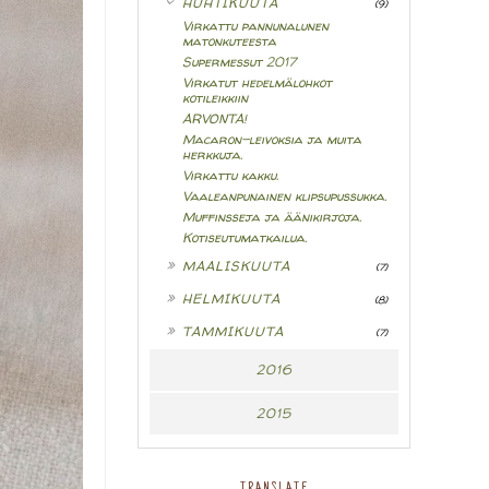
HUHTIKUUTA
(9)
Virkattu pannunalunen
matonkuteesta
Supermessut 2017
Virkatut hedelmälohkot
kotileikkiin
ARVONTA!
Macaron-leivoksia ja muita
herkkuja.
Virkattu kakku.
Vaaleanpunainen klipsupussukka.
Muffinsseja ja äänikirjoja.
Kotiseutumatkailua.
►
MAALISKUUTA
(7)
►
HELMIKUUTA
(8)
►
TAMMIKUUTA
(7)
2016
2015