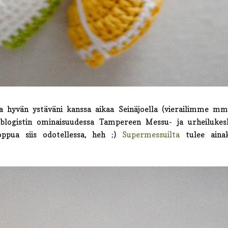
kaa hyvän ystäväni kanssa aikaa Seinäjoella (vierailimme mm
ä blogistin ominaisuudessa Tampereen Messu- ja urheilukes
oppua siis odotellessa, heh ;)
Supermessuilta
tulee aina