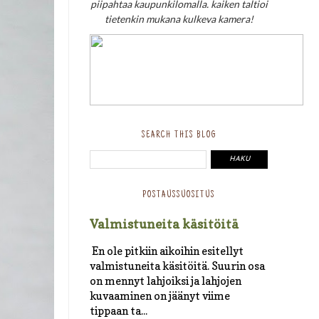
piipahtaa kaupunkilomalla. kaiken taltioi
tietenkin mukana kulkeva kamera!
SEARCH THIS BLOG
POSTAUSSUOSITUS
Valmistuneita käsitöitä
En ole pitkiin aikoihin esitellyt
valmistuneita käsitöitä. Suurin osa
on mennyt lahjoiksi ja lahjojen
kuvaaminen on jäänyt viime
tippaan ta...