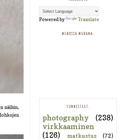
TRANSLATE
Powered by
Translate
MENOSSA MUKANA:
n näihin,
TUNNISTEET:
älohkojen
photography
(238)
virkkaaminen
(126)
matkustus
(72)