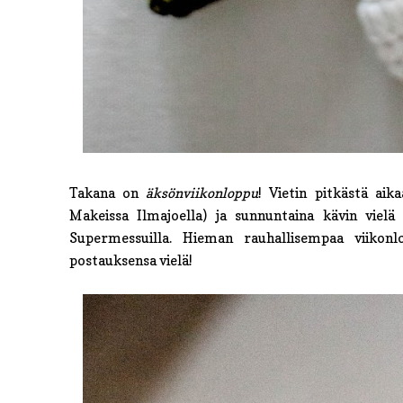
Takana on
äksönviikonloppu
! Vietin pitkästä ai
Makeissa Ilmajoella) ja sunnuntaina kävin viel
Supermessuilla. Hieman rauhallisempaa viikonl
postauksensa vielä!