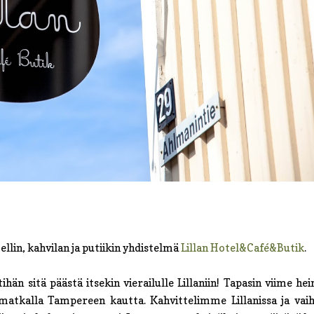
lin, kahvilan ja putiikin yhdistelmä
Lillan Hotel&Café&Butik
.
hän sitä päästä itsekin vierailulle Lillaniin! Tapasin viime he
lkumatkalla Tampereen kautta. Kahvittelimme Lillanissa ja v