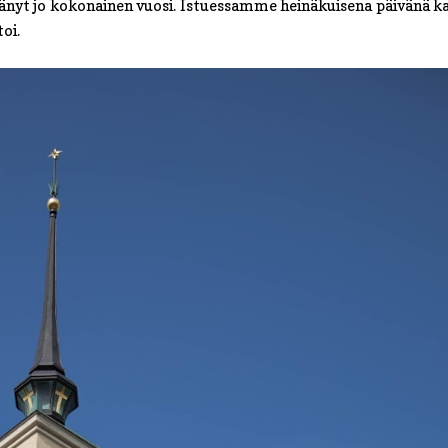
tänyt jo kokonainen vuosi. Istuessamme heinäkuisena päivänä k
oi.