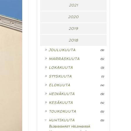
2021
2020
2019
2018
►
JOULUKUUTA
(9)
►
MARRASKUUTA
(5)
►
LOKAKUUTA
(3)
►
SYYSKUUTA
(1)
►
ELOKUUTA
(4)
►
HEINÄKUUTA
(9)
►
KESÄKUUTA
(4)
►
TOUKOKUUTA
(5)
▼
HUHTIKUUTA
(5)
Blogisisaret Helsingissä