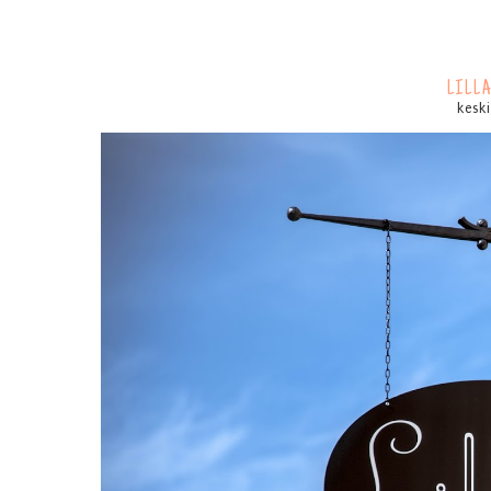
LILL
kesk