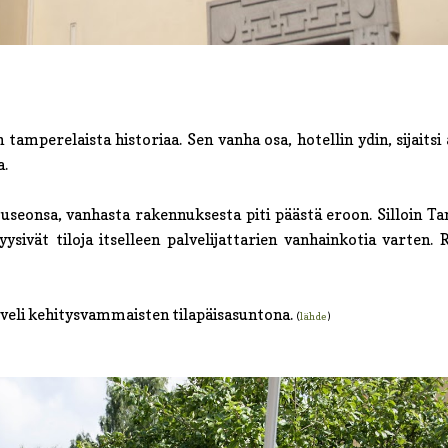
 tamperelaista historiaa. Sen vanha osa, hotellin ydin, sijaits
a.
useonsa, vanhasta rakennuksesta piti päästä eroon. Silloin 
ysivät tiloja itselleen palvelijattarien vanhainkotia varten.
lveli kehitysvammaisten tilapäisasuntona.
(
lähde
)