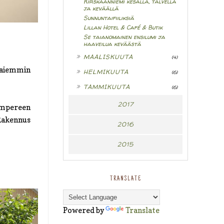
Kirskaanniemi kesällä, talvella
ja keväällä
Sunnuntaifiiliksiä
Lillan Hotel & Café & Butik
Se taianomainen ensilumi ja
haaveilua keväästä
►
MAALISKUUTA
(4)
i aiemmin
►
HELMIKUUTA
(6)
►
TAMMIKUUTA
(6)
2017
Tampereen
 Rakennus
2016
2015
TRANSLATE
Powered by
Translate