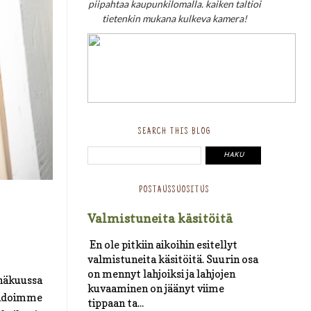
piipahtaa kaupunkilomalla. kaiken taltioi
tietenkin mukana kulkeva kamera!
SEARCH THIS BLOG
POSTAUSSUOSITUS
Valmistuneita käsitöitä
En ole pitkiin aikoihin esitellyt
valmistuneita käsitöitä. Suurin osa
on mennyt lahjoiksi ja lahjojen
inäkuussa
kuvaaminen on jäänyt viime
aihdoimme
tippaan ta...