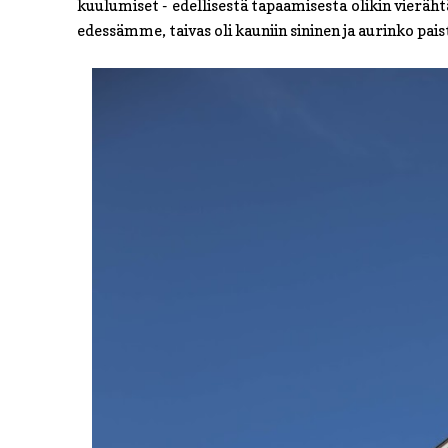
kuulumiset - edellisestä tapaamisesta olikin vieräh
edessämme, taivas oli kauniin sininen ja aurinko paist