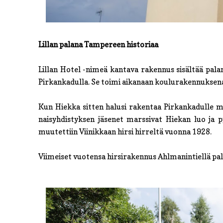
Lillan palana Tampereen historiaa
Lillan Hotel -nimeä kantava rakennus sisältää palan
Pirkankadulla. Se toimi aikanaan koulurakennuksen
Kun Hiekka sitten halusi rakentaa Pirkankadulle m
naisyhdistyksen jäsenet marssivat Hiekan luo ja py
muutettiin Viinikkaan hirsi hirreltä vuonna 1928.
Viimeiset vuotensa hirsirakennus Ahlmanintiellä pa