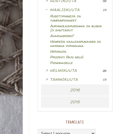
HUHTIKUUTA
(9)
▼
MAALISKUUTA
(7)
Rusettipinnejä ja
tumpunpidikkeet.
Aurinkolasipussukka ja blogin
2v synttärit!
Avaruusporo?
Hempeän vaaleanpunainen ja
harmaa viirinauha.
Herkkuja.
Projekti Paju neliö.
Pienokaiselle.
►
HELMIKUUTA
(8)
►
TAMMIKUUTA
(7)
2016
2015
TRANSLATE