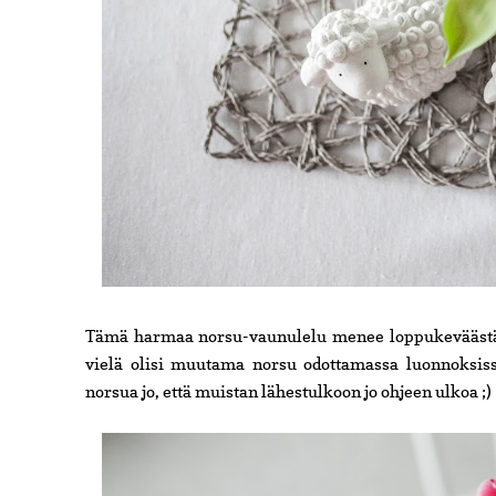
Tämä harmaa norsu-vaunulelu menee loppukeväästä sy
vielä olisi muutama norsu odottamassa luonnoksissa 
norsua jo, että muistan lähestulkoon jo ohjeen ulkoa ;)