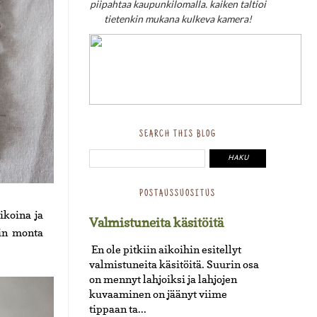
piipahtaa kaupunkilomalla. kaiken taltioi
tietenkin mukana kulkeva kamera!
SEARCH THIS BLOG
POSTAUSSUOSITUS
ikoina ja
Valmistuneita käsitöitä
iin monta
En ole pitkiin aikoihin esitellyt
valmistuneita käsitöitä. Suurin osa
on mennyt lahjoiksi ja lahjojen
kuvaaminen on jäänyt viime
tippaan ta...