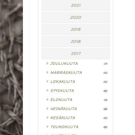
2021
2020
2019
2018
2017
►
JOULUKUUTA
(7)
►
MARRASKUUTA
(4)
►
LOKAKUUTA
(4)
►
SYYSKUUTA
(6)
►
ELOKUUTA
(3)
►
HEINÄKUUTA
(8)
►
KESÄKUUTA
(4)
►
TOUKOKUUTA
(6)
►