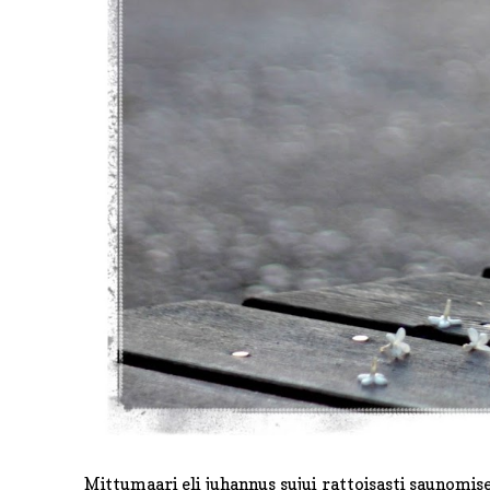
Mittumaari eli juhannus sujui rattoisasti saunomise