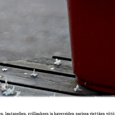
n, lautapelien, grillauksen ja kavereiden parissa viettäen yötö