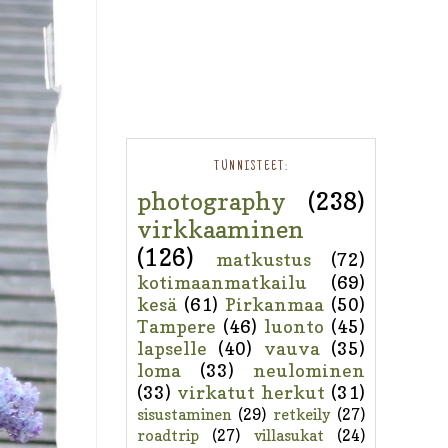
TUNNISTEET:
photography
(238)
virkkaaminen
(126)
matkustus
(72)
kotimaanmatkailu
(69)
kesä
(61)
Pirkanmaa
(50)
Tampere
(46)
luonto
(45)
lapselle
(40)
vauva
(35)
loma
(33)
neulominen
(33)
virkatut herkut
(31)
sisustaminen
(29)
retkeily
(27)
roadtrip
(27)
villasukat
(24)