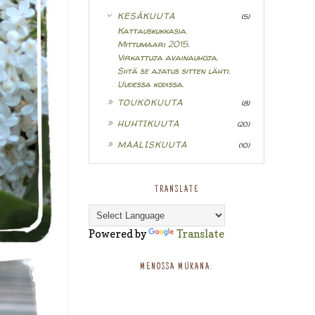
▼
KESÄKUUTA
(5)
Kattauskukkasia.
Mittumaari 2015.
Virkattuja avainauhoja.
Siitä se ajatus sitten lähti.
Uudessa kodissa.
►
TOUKOKUUTA
(8)
►
HUHTIKUUTA
(20)
►
MAALISKUUTA
(10)
TRANSLATE
Powered by
Translate
MENOSSA MUKANA: