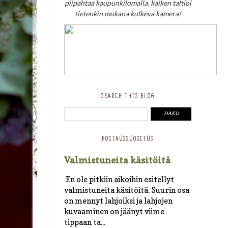
piipahtaa kaupunkilomalla. kaiken taltioi
tietenkin mukana kulkeva kamera!
SEARCH THIS BLOG
POSTAUSSUOSITUS
Valmistuneita käsitöitä
En ole pitkiin aikoihin esitellyt
valmistuneita käsitöitä. Suurin osa
on mennyt lahjoiksi ja lahjojen
kuvaaminen on jäänyt viime
tippaan ta...