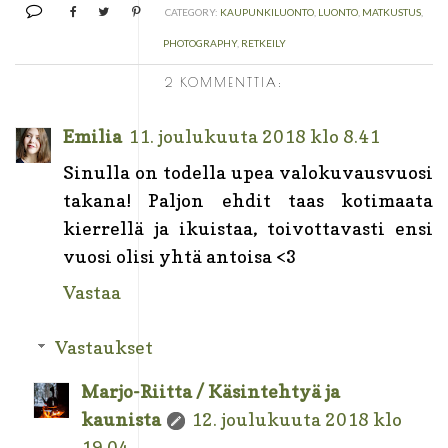
CATEGORY:
KAUPUNKILUONTO
,
LUONTO
,
MATKUSTUS
,
PHOTOGRAPHY
,
RETKEILY
2 KOMMENTTIA:
Emilia
11. joulukuuta 2018 klo 8.41
Sinulla on todella upea valokuvausvuosi
takana! Paljon ehdit taas kotimaata
kierrellä ja ikuistaa, toivottavasti ensi
vuosi olisi yhtä antoisa <3
Vastaa
Vastaukset
Marjo-Riitta / Käsintehtyä ja
kaunista
12. joulukuuta 2018 klo
19.04