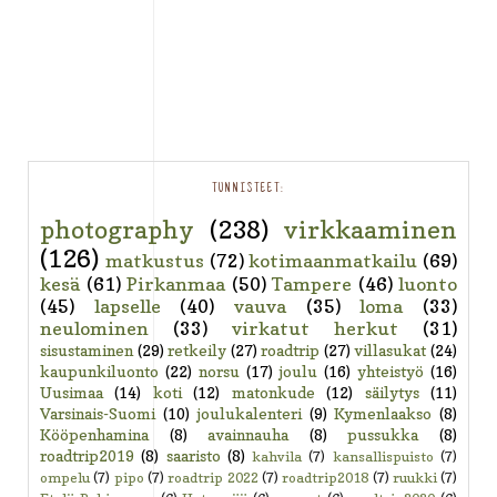
TUNNISTEET:
photography
(238)
virkkaaminen
(126)
matkustus
(72)
kotimaanmatkailu
(69)
kesä
(61)
Pirkanmaa
(50)
Tampere
(46)
luonto
(45)
lapselle
(40)
vauva
(35)
loma
(33)
neulominen
(33)
virkatut herkut
(31)
sisustaminen
(29)
retkeily
(27)
roadtrip
(27)
villasukat
(24)
kaupunkiluonto
(22)
norsu
(17)
joulu
(16)
yhteistyö
(16)
Uusimaa
(14)
koti
(12)
matonkude
(12)
säilytys
(11)
Varsinais-Suomi
(10)
joulukalenteri
(9)
Kymenlaakso
(8)
Kööpenhamina
(8)
avainnauha
(8)
pussukka
(8)
roadtrip2019
(8)
saaristo
(8)
kahvila
(7)
kansallispuisto
(7)
ompelu
(7)
pipo
(7)
roadtrip 2022
(7)
roadtrip2018
(7)
ruukki
(7)