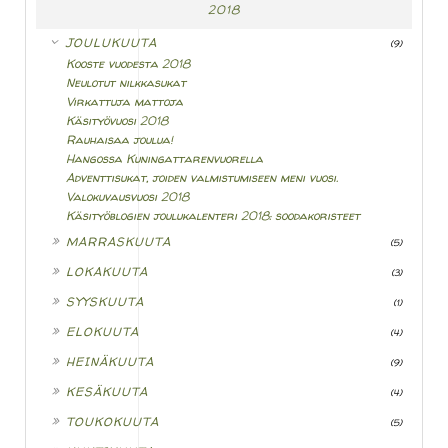
2018
▼
JOULUKUUTA
(9)
Kooste vuodesta 2018
Neulotut nilkkasukat
Virkattuja mattoja
Käsityövuosi 2018
Rauhaisaa joulua!
Hangossa Kuningattarenvuorella
Adventtisukat, joiden valmistumiseen meni vuosi.
Valokuvausvuosi 2018
Käsityöblogien joulukalenteri 2018: soodakoristeet
►
MARRASKUUTA
(5)
►
LOKAKUUTA
(3)
►
SYYSKUUTA
(1)
►
ELOKUUTA
(4)
►
HEINÄKUUTA
(9)
►
KESÄKUUTA
(4)
►
TOUKOKUUTA
(5)
►