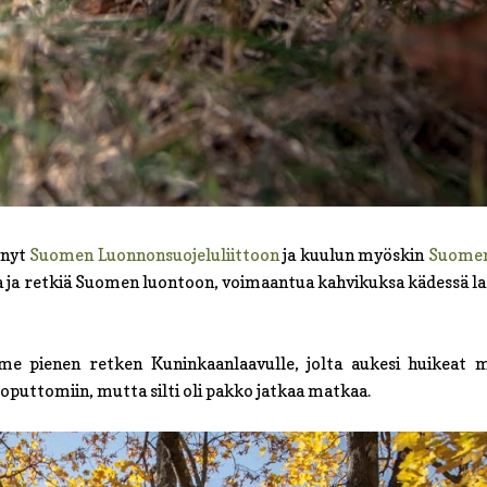
ynyt
Suomen Luonnonsuojeluliittoon
ja kuulun myöskin
Suomen
a ja retkiä Suomen luontoon, voimaantua kahvikuksa kädessä laa
mme pienen retken Kuninkaanlaavulle, jolta aukesi huikeat 
 loputtomiin, mutta silti oli pakko jatkaa matkaa.