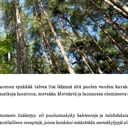
uomen synkkää talvea (tai lähinnä sitä puolen vuoden kurake
 matkoja luontoon, metsään. Metsästä ja luonnossa olemisesta 
otanto lisääntyy, eli puolustuskyky bakteereja ja tulehduksi
 potilailleen reseptejä, joissa hoidoksi määrätään metsäkylpyjä el