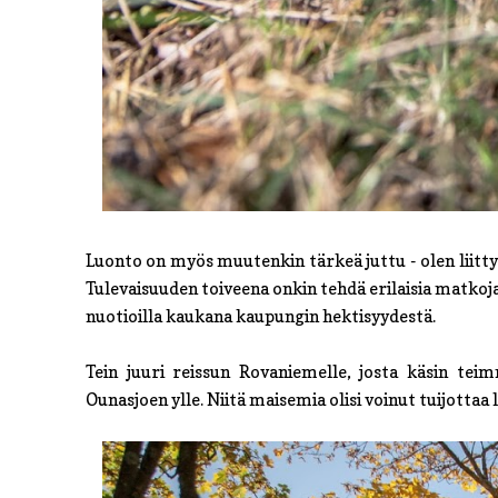
Luonto on myös muutenkin tärkeä juttu - olen liitt
Tulevaisuuden toiveena onkin tehdä erilaisia matkoj
nuotioilla kaukana kaupungin hektisyydestä.
Tein juuri reissun Rovaniemelle, josta käsin tei
Ounasjoen ylle. Niitä maisemia olisi voinut tuijottaa