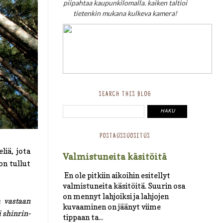
piipahtaa kaupunkilomalla. kaiken taltioi
tietenkin mukana kulkeva kamera!
SEARCH THIS BLOG
POSTAUSSUOSITUS
liä, jota
Valmistuneita käsitöitä
on tullut
En ole pitkiin aikoihin esitellyt
valmistuneita käsitöitä. Suurin osa
on mennyt lahjoiksi ja lahjojen
a vastaan
kuvaaminen on jäänyt viime
i shinrin-
tippaan ta...