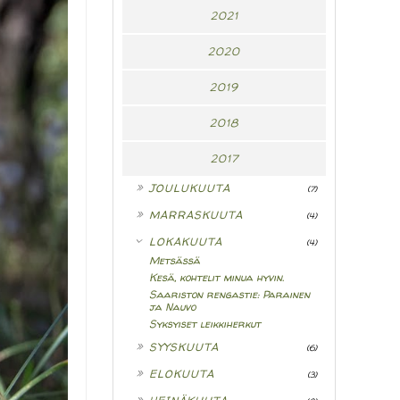
2021
2020
2019
2018
2017
►
JOULUKUUTA
(7)
►
MARRASKUUTA
(4)
▼
LOKAKUUTA
(4)
Metsässä
Kesä, kohtelit minua hyvin.
Saariston rengastie: Parainen
ja Nauvo
Syksyiset leikkiherkut
►
SYYSKUUTA
(6)
►
ELOKUUTA
(3)
►