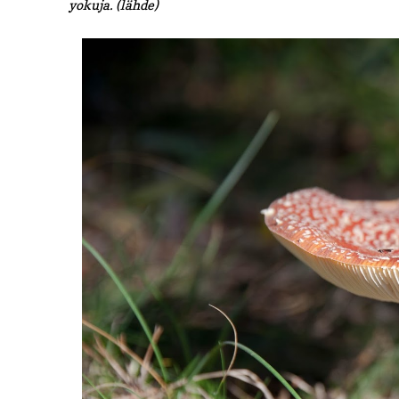
yokuja. (lähde)