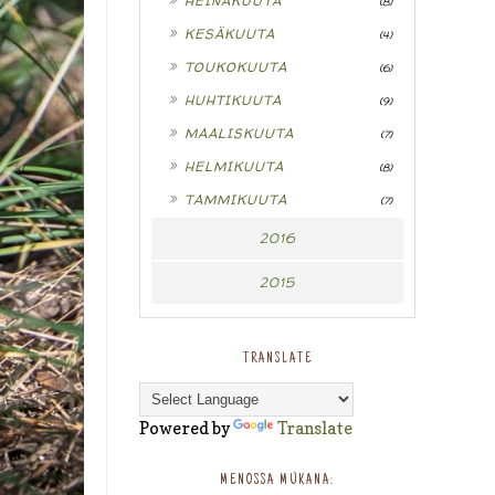
HEINÄKUUTA
(8)
►
KESÄKUUTA
(4)
►
TOUKOKUUTA
(6)
►
HUHTIKUUTA
(9)
►
MAALISKUUTA
(7)
►
HELMIKUUTA
(8)
►
TAMMIKUUTA
(7)
2016
2015
TRANSLATE
Powered by
Translate
MENOSSA MUKANA: