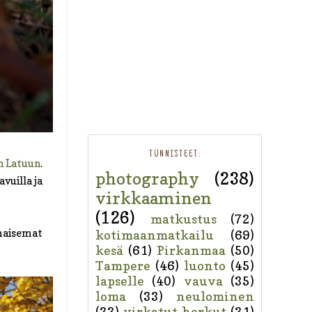
TUNNISTEET:
 Latuun
.
photography
(238)
vuilla ja
virkkaaminen
(126)
matkustus
(72)
maisemat
kotimaanmatkailu
(69)
kesä
(61)
Pirkanmaa
(50)
Tampere
(46)
luonto
(45)
lapselle
(40)
vauva
(35)
loma
(33)
neulominen
(33)
virkatut herkut
(31)