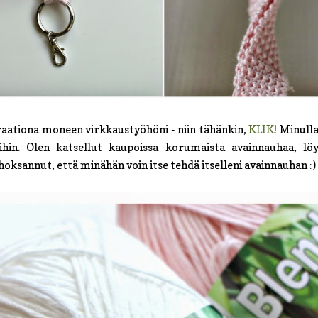
iraationa moneen virkkaustyöhöni - niin tähänkin,
KLIK
! Minulla
öihin. Olen katsellut kaupoissa korumaista avainnauhaa, lö
oksannut, että minähän voin itse tehdä itselleni avainnauhan :)