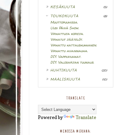
►
KESÄKUUTA
(5)
▼
TOUKOKUUTA
(8)
Muuttopuuhissa.
Uusi Päivä Show.
Virkattuja koreja.
Virkatut jäätelöt.
Virkattu kattauskukkanen.
Virkattu avainnauha.
DIY: Vappuviuhkat.
DIY: Valosarjan tuunaus.
►
HUHTIKUUTA
(20)
►
MAALISKUUTA
(10)
TRANSLATE
Powered by
Translate
MENOSSA MUKANA: