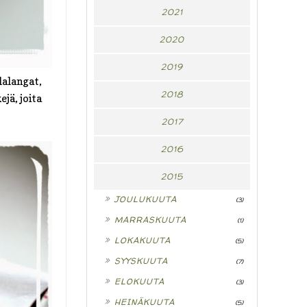
2021
2020
2019
lalangat,
2018
jä, joita
2017
2016
2015
►
JOULUKUUTA
(3)
►
MARRASKUUTA
(1)
►
LOKAKUUTA
(5)
►
SYYSKUUTA
(7)
►
ELOKUUTA
(3)
►
HEINÄKUUTA
(5)