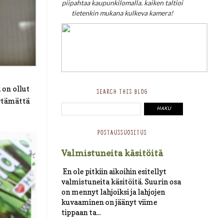
piipahtaa kaupunkilomalla. kaiken taltioi
tietenkin mukana kulkeva kamera!
 on ollut
SEARCH THIS BLOG
ytämättä
POSTAUSSUOSITUS
Valmistuneita käsitöitä
En ole pitkiin aikoihin esitellyt
valmistuneita käsitöitä. Suurin osa
on mennyt lahjoiksi ja lahjojen
kuvaaminen on jäänyt viime
tippaan ta...