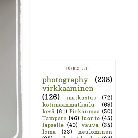
TUNNISTEET:
photography
(238)
virkkaaminen
(126)
matkustus
(72)
kotimaanmatkailu
(69)
kesä
(61)
Pirkanmaa
(50)
Tampere
(46)
luonto
(45)
lapselle
(40)
vauva
(35)
loma
(33)
neulominen