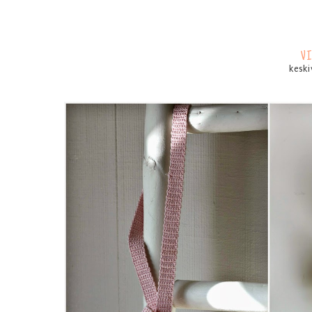
V
kesk