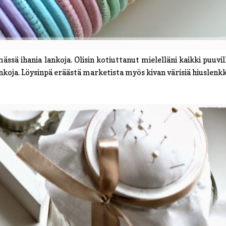
sä ihania lankoja. Olisin kotiuttanut mielelläni kaikki puuvil
ja. Löysinpä eräästä marketista myös kivan värisiä hiuslenkke