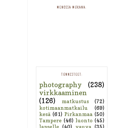
MENOSSA MUKANA:
TUNNISTEET:
photography
(238)
virkkaaminen
(126)
matkustus
(72)
kotimaanmatkailu
(69)
kesä
(61)
Pirkanmaa
(50)
Tampere
(46)
luonto
(45)
lapselle
(40)
vauva
(35)