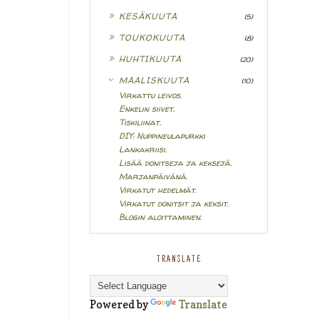
►
KESÄKUUTA
(5)
►
TOUKOKUUTA
(8)
►
HUHTIKUUTA
(20)
▼
MAALISKUUTA
(10)
Virkattu leivos.
Enkelin siivet.
Tiskiliinat.
DIY: Nuppineulapurkki
Lankakriisi.
Lisää donitseja ja keksejä.
Marjanpäivänä.
Virkatut hedelmät.
Virkatut donitsit ja keksit.
Blogin aloittaminen.
TRANSLATE
Powered by
Translate