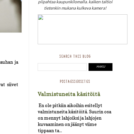
piipahtaa kaupunkilomalla. kaiken taltioi
tietenkin mukana kulkeva kamera!
SEARCH THIS BLOG
nauhan ja
POSTAUSSUOSITUS
at siivet
Valmistuneita käsitöitä
En ole pitkiin aikoihin esitellyt
valmistuneita käsitöitä. Suurin osa
on mennyt lahjoiksi ja lahjojen
kuvaaminen on jäänyt viime
tippaan ta...