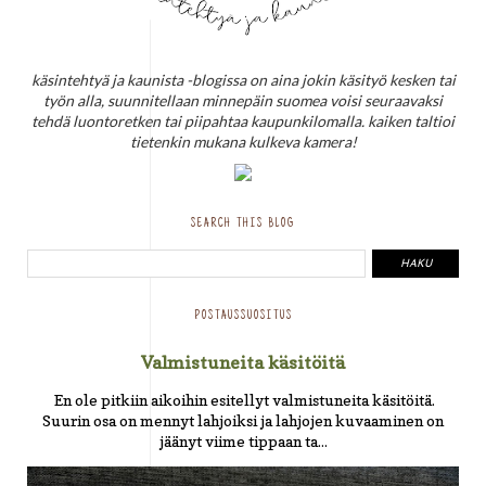
käsintehtyä ja kaunista -blogissa on aina jokin käsityö kesken tai
työn alla, suunnitellaan minnepäin suomea voisi seuraavaksi
tehdä luontoretken tai piipahtaa kaupunkilomalla. kaiken taltioi
tietenkin mukana kulkeva kamera!
SEARCH THIS BLOG
POSTAUSSUOSITUS
Valmistuneita käsitöitä
En ole pitkiin aikoihin esitellyt valmistuneita käsitöitä.
Suurin osa on mennyt lahjoiksi ja lahjojen kuvaaminen on
jäänyt viime tippaan ta...