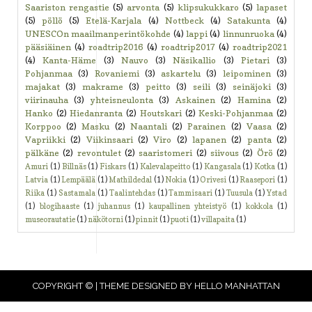
Saariston rengastie
(5)
arvonta
(5)
klipsukukkaro
(5)
lapaset
(5)
pöllö
(5)
Etelä-Karjala
(4)
Nottbeck
(4)
Satakunta
(4)
UNESCOn maailmanperintökohde
(4)
lappi
(4)
linnunruoka
(4)
pääsiäinen
(4)
roadtrip2016
(4)
roadtrip2017
(4)
roadtrip2021
(4)
Kanta-Häme
(3)
Nauvo
(3)
Näsikallio
(3)
Pietari
(3)
Pohjanmaa
(3)
Rovaniemi
(3)
askartelu
(3)
leipominen
(3)
majakat
(3)
makrame
(3)
peitto
(3)
seili
(3)
seinäjoki
(3)
viirinauha
(3)
yhteisneulonta
(3)
Askainen
(2)
Hamina
(2)
Hanko
(2)
Hiedanranta
(2)
Houtskari
(2)
Keski-Pohjanmaa
(2)
Korppoo
(2)
Masku
(2)
Naantali
(2)
Parainen
(2)
Vaasa
(2)
Vapriikki
(2)
Viikinsaari
(2)
Viro
(2)
lapanen
(2)
panta
(2)
pälkäne
(2)
revontulet
(2)
saaristomeri
(2)
siivous
(2)
Örö
(2)
Amuri
(1)
Billnäs
(1)
Fiskars
(1)
Kalevalapeitto
(1)
Kangasala
(1)
Kotka
(1)
Latvia
(1)
Lempäälä
(1)
Mathildedal
(1)
Nokia
(1)
Orivesi
(1)
Raasepori
(1)
Riika
(1)
Sastamala
(1)
Taalintehdas
(1)
Tammisaari
(1)
Tuusula
(1)
Ystad
(1)
blogihaaste
(1)
juhannus
(1)
kaupallinen yhteistyö
(1)
kokkola
(1)
museorautatie
(1)
näkötorni
(1)
pinnit
(1)
puoti
(1)
villapaita
(1)
COPYRIGHT © | THEME DESIGNED BY
HELLO MANHATTAN