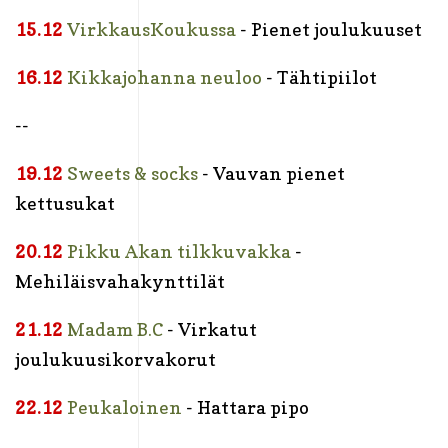
15.12
VirkkausKoukussa
- Pienet joulukuuset
16.12
Kikkajohanna neuloo
- Tähtipiilot
--
19.12
Sweets & socks
- Vauvan pienet
kettusukat
20.12
Pikku Akan tilkkuvakka
-
Mehiläisvahakynttilät
21.12
Madam B.C
- Virkatut
joulukuusikorvakorut
22.12
Peukaloinen
- Hattara pipo