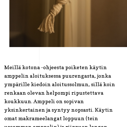
Meillä kotona -ohjeesta poiketen käytin
amppelin aloituksessa puurengasta, jonka
ympärille kiedoin aloitussolmun, sillä koin
renkaan olevan helpompi ripustettava
koukkuun. Amppeli on sopivan
yksinkertainen ja syntyy nopsasti. Käytin
omat makrameelangat loppuun (tein
useamman amppelin) ja riippuen langan