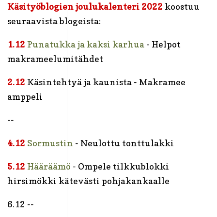
Käsityöblogien joulukalenteri 2022
koostuu
seuraavista blogeista:
1.12
Punatukka ja kaksi karhua
- Helpot
makrameelumitähdet
2.12
Käsintehtyä ja kaunista - Makramee
amppeli
--
4.12
Sormustin
- Neulottu tonttulakki
5.12
Hääräämö
- Ompele tilkkublokki
hirsimökki kätevästi pohjakankaalle
6.12 --