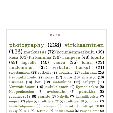
TUNNISTEET:
photography
(238)
virkkaaminen
(126)
matkustus
(72)
kotimaanmatkailu
(69)
kesä
(61)
Pirkanmaa
(50)
Tampere
(46)
luonto
(45)
lapselle
(40)
vauva
(35)
loma
(33)
neulominen
(33)
virkatut herkut
(31)
sisustaminen
(29)
retkeily
(27)
roadtrip
(27)
villasukat
(24)
kaupunkiluonto
(22)
norsu
(17)
joulu
(16)
yhteistyö
(16)
Uusimaa
(14)
koti
(12)
matonkude
(12)
säilytys
(11)
Varsinais-Suomi
(10)
joulukalenteri
(9)
Kymenlaakso
(8)
Kööpenhamina
(8)
avainnauha
(8)
pussukka
(8)
roadtrip2019
(8)
saaristo
(8)
kahvila
(7)
kansallispuisto
(7)
ompelu
(7)
pipo
(7)
roadtrip 2022
(7)
roadtrip2018
(7)
ruukki
(7)
Etelä-Pohjanmaa
(6)
Hatanpää
(6)
messut
(6)
roadtrip2020
(6)
syksy
(6)
DIY
(5)
Helsinki
(5)
Keski-Suomi
(5)
Päijät-Häme
(5)