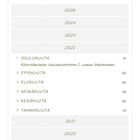
2026
2024
2023
2022
▼
JOULUKUUTA
(1)
Käsityöblogien joulukalenterin 2. luukku: Makramee...
►
SYYSKUUTA
(2)
►
ELOKUUTA
(2)
►
HEINÄKUUTA
(3)
►
KESÄKUUTA
(2)
►
TAMMIKUUTA
(1)
2021
2020