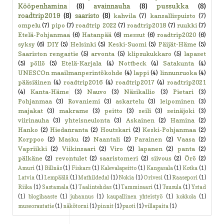
Kööpenhamina
(8)
avainnauha
(8)
pussukka
(8)
roadtrip2019
(8)
saaristo
(8)
kahvila
(7)
kansallispuisto
(7)
ompelu
(7)
pipo
(7)
roadtrip 2022
(7)
roadtrip2018
(7)
ruukki
(7)
Etelä-Pohjanmaa
(6)
Hatanpää
(6)
messut
(6)
roadtrip2020
(6)
syksy
(6)
DIY
(5)
Helsinki
(5)
Keski-Suomi
(5)
Päijät-Häme
(5)
Saariston rengastie
(5)
arvonta
(5)
klipsukukkaro
(5)
lapaset
(5)
pöllö
(5)
Etelä-Karjala
(4)
Nottbeck
(4)
Satakunta
(4)
UNESCOn maailmanperintökohde
(4)
lappi
(4)
linnunruoka
(4)
pääsiäinen
(4)
roadtrip2016
(4)
roadtrip2017
(4)
roadtrip2021
(4)
Kanta-Häme
(3)
Nauvo
(3)
Näsikallio
(3)
Pietari
(3)
Pohjanmaa
(3)
Rovaniemi
(3)
askartelu
(3)
leipominen
(3)
majakat
(3)
makrame
(3)
peitto
(3)
seili
(3)
seinäjoki
(3)
viirinauha
(3)
yhteisneulonta
(3)
Askainen
(2)
Hamina
(2)
Hanko
(2)
Hiedanranta
(2)
Houtskari
(2)
Keski-Pohjanmaa
(2)
Korppoo
(2)
Masku
(2)
Naantali
(2)
Parainen
(2)
Vaasa
(2)
Vapriikki
(2)
Viikinsaari
(2)
Viro
(2)
lapanen
(2)
panta
(2)
pälkäne
(2)
revontulet
(2)
saaristomeri
(2)
siivous
(2)
Örö
(2)
Amuri
(1)
Billnäs
(1)
Fiskars
(1)
Kalevalapeitto
(1)
Kangasala
(1)
Kotka
(1)
Latvia
(1)
Lempäälä
(1)
Mathildedal
(1)
Nokia
(1)
Orivesi
(1)
Raasepori
(1)
Riika
(1)
Sastamala
(1)
Taalintehdas
(1)
Tammisaari
(1)
Tuusula
(1)
Ystad
(1)
blogihaaste
(1)
juhannus
(1)
kaupallinen yhteistyö
(1)
kokkola
(1)
museorautatie
(1)
näkötorni
(1)
pinnit
(1)
puoti
(1)
villapaita
(1)