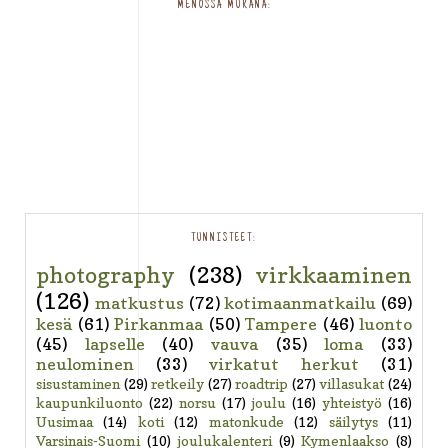
MENOSSA MUKANA:
TUNNISTEET:
photography
(238)
virkkaaminen
(126)
matkustus
(72)
kotimaanmatkailu
(69)
kesä
(61)
Pirkanmaa
(50)
Tampere
(46)
luonto
(45)
lapselle
(40)
vauva
(35)
loma
(33)
neulominen
(33)
virkatut herkut
(31)
sisustaminen
(29)
retkeily
(27)
roadtrip
(27)
villasukat
(24)
kaupunkiluonto
(22)
norsu
(17)
joulu
(16)
yhteistyö
(16)
Uusimaa
(14)
koti
(12)
matonkude
(12)
säilytys
(11)
Varsinais-Suomi
(10)
joulukalenteri
(9)
Kymenlaakso
(8)