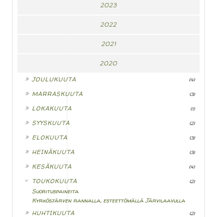
2023
2022
2021
2020
►
JOULUKUUTA
(4)
►
MARRASKUUTA
(3)
►
LOKAKUUTA
(1)
►
SYYSKUUTA
(2)
►
ELOKUUTA
(3)
►
HEINÄKUUTA
(3)
►
KESÄKUUTA
(4)
▼
TOUKOKUUTA
(2)
Suorituspaineita
Kyrkösjärven rannalla, esteettömällä Järvilaavulla
►
HUHTIKUUTA
(2)