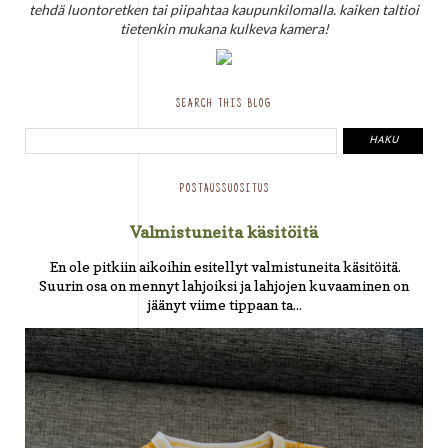
tehdä luontoretken tai piipahtaa kaupunkilomalla. kaiken taltioi
tietenkin mukana kulkeva kamera!
SEARCH THIS BLOG
POSTAUSSUOSITUS
Valmistuneita käsitöitä
En ole pitkiin aikoihin esitellyt valmistuneita käsitöitä.
Suurin osa on mennyt lahjoiksi ja lahjojen kuvaaminen on
jäänyt viime tippaan ta...