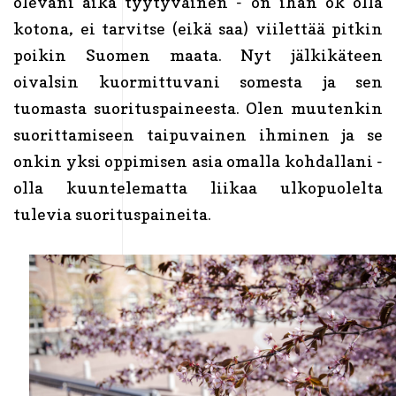
olevani aika tyytyväinen - on ihan ok olla
kotona, ei tarvitse (eikä saa) viilettää pitkin
poikin Suomen maata. Nyt jälkikäteen
oivalsin kuormittuvani somesta ja sen
tuomasta suorituspaineesta. Olen muutenkin
suorittamiseen taipuvainen ihminen ja se
onkin yksi oppimisen asia omalla kohdallani -
olla kuuntelematta liikaa ulkopuolelta
tulevia suorituspaineita.