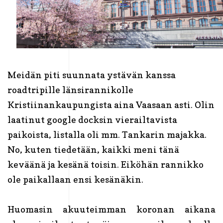
Meidän piti suunnata ystävän kanssa
roadtripille länsirannikolle
Kristiinankaupungista aina Vaasaan asti. Olin
laatinut google docksin vierailtavista
paikoista, listalla oli mm. Tankarin majakka.
No, kuten tiedetään, kaikki meni tänä
keväänä ja kesänä toisin. Eiköhän rannikko
ole paikallaan ensi kesänäkin.
Huomasin akuuteimman koronan aikana