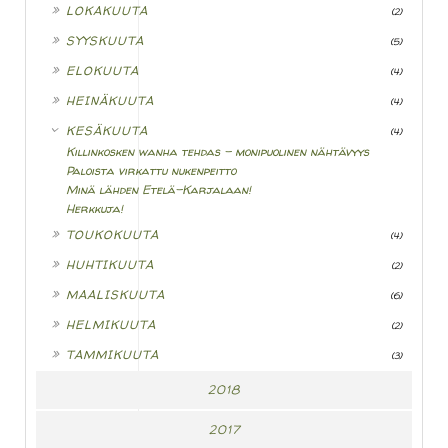
►
LOKAKUUTA
(2)
►
SYYSKUUTA
(5)
►
ELOKUUTA
(4)
►
HEINÄKUUTA
(4)
▼
KESÄKUUTA
(4)
Killinkosken wanha tehdas - monipuolinen nähtävyys
Paloista virkattu nukenpeitto
Minä lähden Etelä-Karjalaan!
Herkkuja!
►
TOUKOKUUTA
(4)
►
HUHTIKUUTA
(2)
►
MAALISKUUTA
(6)
►
HELMIKUUTA
(2)
►
TAMMIKUUTA
(3)
2018
2017