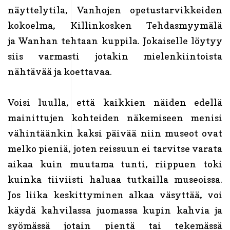
näyttelytila, Vanhojen opetustarvikkeiden
kokoelma, Killinkosken Tehdasmyymälä
ja Wanhan tehtaan kuppila. Jokaiselle löytyy
siis varmasti jotakin mielenkiintoista
nähtävää ja koettavaa.
Voisi luulla, että kaikkien näiden edellä
mainittujen kohteiden näkemiseen menisi
vähintäänkin kaksi päivää niin museot ovat
melko pieniä, joten reissuun ei tarvitse varata
aikaa kuin muutama tunti, riippuen toki
kuinka tiiviisti haluaa tutkailla museoissa.
Jos liika keskittyminen alkaa väsyttää, voi
käydä kahvilassa juomassa kupin kahvia ja
syömässä jotain pientä tai tekemässä