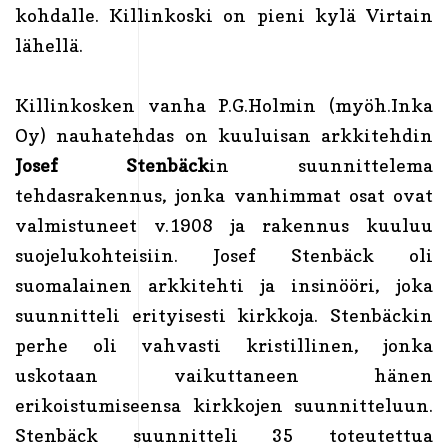
kohdalle. Killinkoski on pieni kylä Virtain
lähellä.
Killinkosken vanha P.G.Holmin (myöh.Inka
Oy) nauhatehdas on kuuluisan arkkitehdin
Josef Stenbäck
in suunnittelema
tehdasrakennus, jonka vanhimmat osat ovat
valmistuneet v.1908 ja rakennus kuuluu
suojelukohteisiin. Josef Stenbäck oli
suomalainen arkkitehti ja insinööri, joka
suunnitteli erityisesti kirkkoja. Stenbäckin
perhe oli vahvasti kristillinen, jonka
uskotaan vaikuttaneen hänen
erikoistumiseensa kirkkojen suunnitteluun.
Stenbäck suunnitteli 35 toteutettua