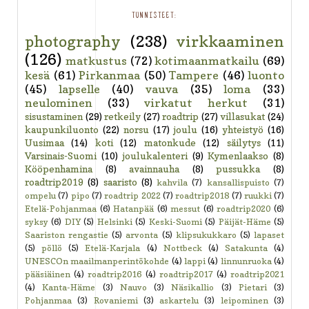
TUNNISTEET:
photography
(238)
virkkaaminen
(126)
matkustus
(72)
kotimaanmatkailu
(69)
kesä
(61)
Pirkanmaa
(50)
Tampere
(46)
luonto
(45)
lapselle
(40)
vauva
(35)
loma
(33)
neulominen
(33)
virkatut herkut
(31)
sisustaminen
(29)
retkeily
(27)
roadtrip
(27)
villasukat
(24)
kaupunkiluonto
(22)
norsu
(17)
joulu
(16)
yhteistyö
(16)
Uusimaa
(14)
koti
(12)
matonkude
(12)
säilytys
(11)
Varsinais-Suomi
(10)
joulukalenteri
(9)
Kymenlaakso
(8)
Kööpenhamina
(8)
avainnauha
(8)
pussukka
(8)
roadtrip2019
(8)
saaristo
(8)
kahvila
(7)
kansallispuisto
(7)
ompelu
(7)
pipo
(7)
roadtrip 2022
(7)
roadtrip2018
(7)
ruukki
(7)
Etelä-Pohjanmaa
(6)
Hatanpää
(6)
messut
(6)
roadtrip2020
(6)
syksy
(6)
DIY
(5)
Helsinki
(5)
Keski-Suomi
(5)
Päijät-Häme
(5)
Saariston rengastie
(5)
arvonta
(5)
klipsukukkaro
(5)
lapaset
(5)
pöllö
(5)
Etelä-Karjala
(4)
Nottbeck
(4)
Satakunta
(4)
UNESCOn maailmanperintökohde
(4)
lappi
(4)
linnunruoka
(4)
pääsiäinen
(4)
roadtrip2016
(4)
roadtrip2017
(4)
roadtrip2021
(4)
Kanta-Häme
(3)
Nauvo
(3)
Näsikallio
(3)
Pietari
(3)
Pohjanmaa
(3)
Rovaniemi
(3)
askartelu
(3)
leipominen
(3)