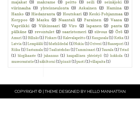
majakat
(3)
makrame
(3)
peitto
(3)
seili
(3)
seinäjoki
(3)
viirinauha
(3)
yhteisneulonta
(3)
Askainen
(2)
Hamina
(2)
Hanko
(2)
Hiedanranta
(2)
Houtskari
(2)
Keski-Pohjanmaa
(2)
Korppoo
(2)
Masku
(2)
Naantali
(2)
Parainen
(2)
Vaasa
(2)
Vapriikki
(2)
Viikinsaari
(2)
Viro
(2)
lapanen
(2)
panta
(2)
pälkäne
(2)
revontulet
(2)
saaristomeri
(2)
siivous
(2)
Örö
(2)
Amuri
(1)
Billnäs
(1)
Fiskars
(1)
Kalevalapeitto
(1)
Kangasala
(1)
Kotka
(1)
Latvia
(1)
Lempäälä
(1)
Mathildedal
(1)
Nokia
(1)
Orivesi
(1)
Raasepori
(1)
Riika
(1)
Sastamala
(1)
Taalintehdas
(1)
Tammisaari
(1)
Tuusula
(1)
Ystad
(1)
blogihaaste
(1)
juhannus
(1)
kaupallinen yhteistyö
(1)
kokkola
(1)
museorautatie
(1)
näkötorni
(1)
pinnit
(1)
puoti
(1)
villapaita
(1)
COPYRIGHT © | THEME DESIGNED BY
HELLO MANHATTAN