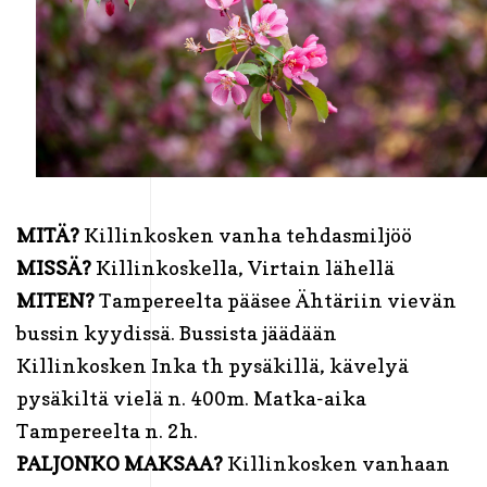
MITÄ?
Killinkosken vanha tehdasmiljöö
MISSÄ?
Killinkoskella, Virtain lähellä
MITEN?
Tampereelta pääsee Ähtäriin vievän
bussin kyydissä. Bussista jäädään
Killinkosken Inka th pysäkillä, kävelyä
pysäkiltä vielä n. 400m. Matka-aika
Tampereelta n. 2h.
PALJONKO MAKSAA?
Killinkosken vanhaan