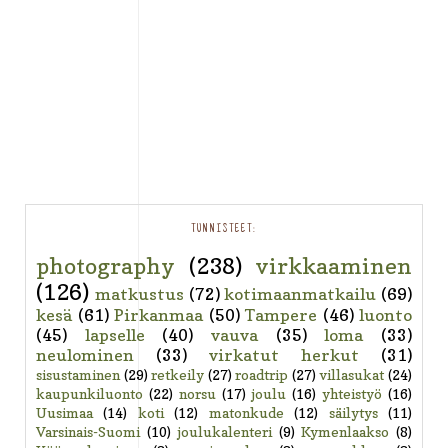
TUNNISTEET:
photography
(238)
virkkaaminen
(126)
matkustus
(72)
kotimaanmatkailu
(69)
kesä
(61)
Pirkanmaa
(50)
Tampere
(46)
luonto
(45)
lapselle
(40)
vauva
(35)
loma
(33)
neulominen
(33)
virkatut herkut
(31)
sisustaminen
(29)
retkeily
(27)
roadtrip
(27)
villasukat
(24)
kaupunkiluonto
(22)
norsu
(17)
joulu
(16)
yhteistyö
(16)
Uusimaa
(14)
koti
(12)
matonkude
(12)
säilytys
(11)
Varsinais-Suomi
(10)
joulukalenteri
(9)
Kymenlaakso
(8)