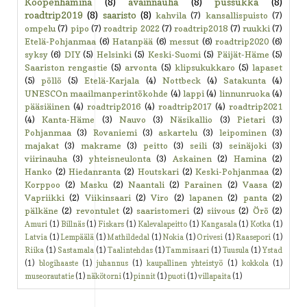
Kööpenhamina
(8)
avainnauha
(8)
pussukka
(8)
roadtrip2019
(8)
saaristo
(8)
kahvila
(7)
kansallispuisto
(7)
ompelu
(7)
pipo
(7)
roadtrip 2022
(7)
roadtrip2018
(7)
ruukki
(7)
Etelä-Pohjanmaa
(6)
Hatanpää
(6)
messut
(6)
roadtrip2020
(6)
syksy
(6)
DIY
(5)
Helsinki
(5)
Keski-Suomi
(5)
Päijät-Häme
(5)
Saariston rengastie
(5)
arvonta
(5)
klipsukukkaro
(5)
lapaset
(5)
pöllö
(5)
Etelä-Karjala
(4)
Nottbeck
(4)
Satakunta
(4)
UNESCOn maailmanperintökohde
(4)
lappi
(4)
linnunruoka
(4)
pääsiäinen
(4)
roadtrip2016
(4)
roadtrip2017
(4)
roadtrip2021
(4)
Kanta-Häme
(3)
Nauvo
(3)
Näsikallio
(3)
Pietari
(3)
Pohjanmaa
(3)
Rovaniemi
(3)
askartelu
(3)
leipominen
(3)
majakat
(3)
makrame
(3)
peitto
(3)
seili
(3)
seinäjoki
(3)
viirinauha
(3)
yhteisneulonta
(3)
Askainen
(2)
Hamina
(2)
Hanko
(2)
Hiedanranta
(2)
Houtskari
(2)
Keski-Pohjanmaa
(2)
Korppoo
(2)
Masku
(2)
Naantali
(2)
Parainen
(2)
Vaasa
(2)
Vapriikki
(2)
Viikinsaari
(2)
Viro
(2)
lapanen
(2)
panta
(2)
pälkäne
(2)
revontulet
(2)
saaristomeri
(2)
siivous
(2)
Örö
(2)
Amuri
(1)
Billnäs
(1)
Fiskars
(1)
Kalevalapeitto
(1)
Kangasala
(1)
Kotka
(1)
Latvia
(1)
Lempäälä
(1)
Mathildedal
(1)
Nokia
(1)
Orivesi
(1)
Raasepori
(1)
Riika
(1)
Sastamala
(1)
Taalintehdas
(1)
Tammisaari
(1)
Tuusula
(1)
Ystad
(1)
blogihaaste
(1)
juhannus
(1)
kaupallinen yhteistyö
(1)
kokkola
(1)
museorautatie
(1)
näkötorni
(1)
pinnit
(1)
puoti
(1)
villapaita
(1)