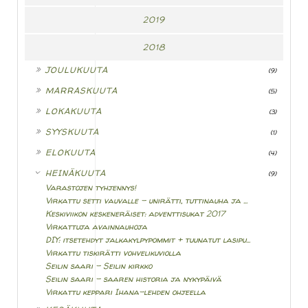
2019
2018
►
JOULUKUUTA
(9)
►
MARRASKUUTA
(5)
►
LOKAKUUTA
(3)
►
SYYSKUUTA
(1)
►
ELOKUUTA
(4)
▼
HEINÄKUUTA
(9)
Varastojen tyhjennys!
Virkattu setti vauvalle - unirätti, tuttinauha ja ...
Keskiviikon keskeneräiset: adventtisukat 2017
Virkattuja avainnauhoja
DIY: itsetehdyt jalkakylpypommit + tuunatut lasipu...
Virkattu tiskirätti vohvelikuviolla
Seilin saari - Seilin kirkko
Seilin saari - saaren historia ja nykypäivä
Virkattu keppari Ihana-lehden ohjeella
►