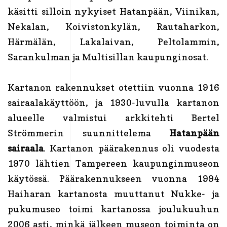
käsitti silloin nykyiset Hatanpään, Viinikan,
Nekalan, Koivistonkylän, Rautaharkon,
Härmälän, Lakalaivan, Peltolammin,
Sarankulman ja Multisillan kaupunginosat.
Kartanon rakennukset otettiin vuonna 1916
sairaalakäyttöön, ja 1930-luvulla kartanon
alueelle valmistui arkkitehti Bertel
Strömmerin suunnittelema
Hatanpään
sairaala
. Kartanon päärakennus oli vuodesta
1970 lähtien Tampereen kaupunginmuseon
käytössä. Päärakennukseen vuonna 1994
Haiharan kartanosta muuttanut Nukke- ja
pukumuseo toimi kartanossa joulukuuhun
2006 asti, minkä jälkeen museon toiminta on