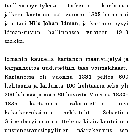
teollisuusyrityksiä. Lefrenin kuoleman
jälkeen kartanon osti vuonna 1835 laamanni
ja ritari
Nils Johan Idman
, ja kartano pysyi
Idman-suvun hallinnassa vuoteen 1913
saakka.
Idmanin kaudella kartanon maanviljelyä ja
karjanhoitoa uudistettiin taas voimakkaasti.
Kartanossa oli vuonna 1881 peltoa 600
hehtaaria ja laidunta 100 hehtaaria sekä yli
200 lehmää ja noin 60 hevosta. Vuosina 1883–
1885 kartanoon rakennettiin uusi
kaksikerroksinen arkkitehti Sebastian
Gripenbergin suunnittelema kivirakenteinen
uusrenessanssityylinen päärakennus sen