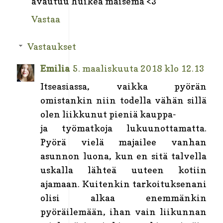
avautuu huikea maisema <3
Vastaa
Vastaukset
Emilia
5. maaliskuuta 2018 klo 12.13
Itseasiassa, vaikka pyörän
omistankin niin todella vähän sillä
olen liikkunut pieniä kauppa-
ja työmatkoja lukuunottamatta.
Pyörä vielä majailee vanhan
asunnon luona, kun en sitä talvella
uskalla lähteä uuteen kotiin
ajamaan. Kuitenkin tarkoituksenani
olisi alkaa enemmänkin
pyöräilemään, ihan vain liikunnan