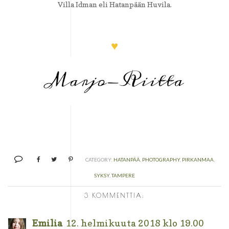
Villa Idman eli Hatanpään Huvila.
♥
CATEGORY:
HATANPÄÄ
,
PHOTOGRAPHY
,
PIRKANMAA
,
SYKSY
,
TAMPERE
3 KOMMENTTIA:
Emilia
12. helmikuuta 2018 klo 19.00