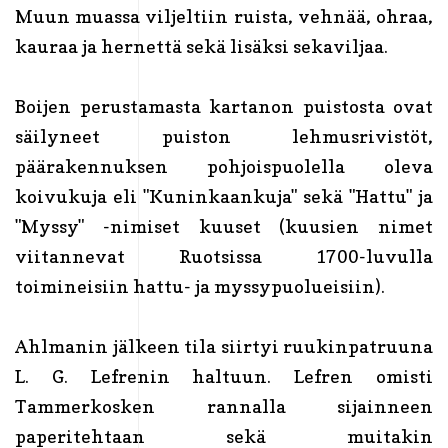
Muun muassa viljeltiin ruista, vehnää, ohraa,
kauraa ja hernettä sekä lisäksi sekaviljaa.
Boijen perustamasta kartanon puistosta ovat
säilyneet puiston lehmusrivistöt,
päärakennuksen pohjoispuolella oleva
koivukuja eli "Kuninkaankuja" sekä "Hattu" ja
"Myssy" -nimiset kuuset (kuusien nimet
viitannevat Ruotsissa 1700-luvulla
toimineisiin hattu- ja myssypuolueisiin).
Ahlmanin jälkeen tila siirtyi ruukinpatruuna
L. G. Lefrenin haltuun. Lefren omisti
Tammerkosken rannalla sijainneen
paperitehtaan sekä muitakin