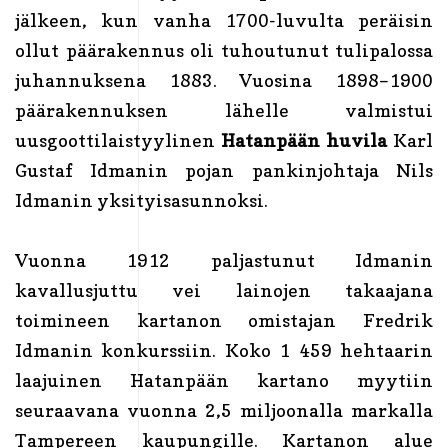
jälkeen, kun vanha 1700-luvulta peräisin
ollut päärakennus oli tuhoutunut tulipalossa
juhannuksena 1883. Vuosina 1898–1900
päärakennuksen lähelle valmistui
uusgoottilaistyylinen
Hatanpään huvila
Karl
Gustaf Idmanin pojan pankinjohtaja Nils
Idmanin yksityisasunnoksi.
Vuonna 1912 paljastunut Idmanin
kavallusjuttu vei lainojen takaajana
toimineen kartanon omistajan Fredrik
Idmanin konkurssiin. Koko 1 459 hehtaarin
laajuinen Hatanpään kartano myytiin
seuraavana vuonna 2,5 miljoonalla markalla
Tampereen kaupungille. Kartanon alue