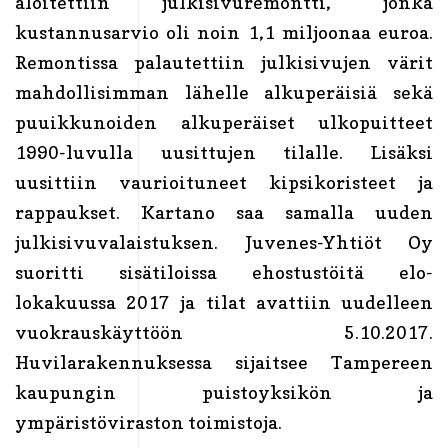
aloitettiin julkisivuremontti, jonka
kustannusarvio oli noin 1,1 miljoonaa euroa.
Remontissa palautettiin julkisivujen värit
mahdollisimman lähelle alkuperäisiä sekä
puuikkunoiden alkuperäiset ulkopuitteet
1990-luvulla uusittujen tilalle. Lisäksi
uusittiin vaurioituneet kipsikoristeet ja
rappaukset. Kartano saa samalla uuden
julkisivuvalaistuksen. Juvenes-Yhtiöt Oy
suoritti sisätiloissa ehostustöitä elo-
lokakuussa 2017 ja tilat avattiin uudelleen
vuokrauskäyttöön 5.10.2017.
Huvilarakennuksessa sijaitsee Tampereen
kaupungin puistoyksikön ja
ympäristöviraston toimistoja.