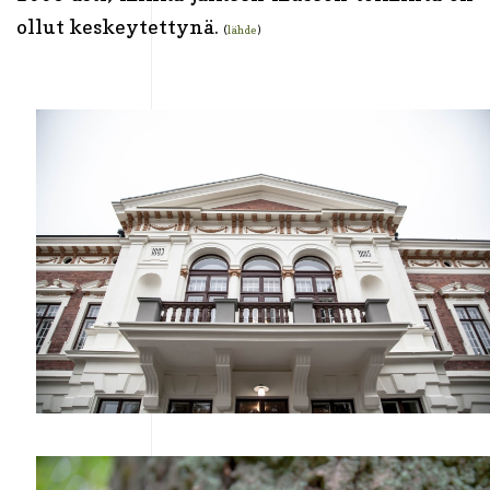
ollut keskeytettynä.
(
lähde
)