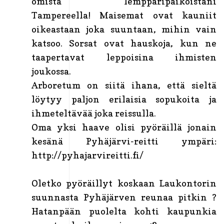
omista lempparipaikoistani
Tampereella! Maisemat ovat kauniit
oikeastaan joka suuntaan, mihin vain
katsoo. Sorsat ovat hauskoja, kun ne
taapertavat leppoisina ihmisten
joukossa.
Arboretum on siitä ihana, että sieltä
löytyy paljon erilaisia sopukoita ja
ihmeteltävää joka reissulla.
Oma yksi haave olisi pyöräillä jonain
kesänä Pyhäjärvi-reitti ympäri:
http://pyhajarvireitti.fi/
Oletko pyöräillyt koskaan Laukontorin
suunnasta Pyhäjärven reunaa pitkin ?
Hatanpään puolelta kohti kaupunkia