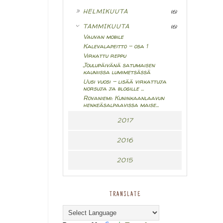
►
HELMIKUUTA
(6)
▼
TAMMIKUUTA
(6)
Vauvan mobile
Kalevalapeitto - osa 1
Virkattu reppu
Joulupäivänä satumaisen
kauniissa lumimetsässä
Uusi vuosi - lisää virkattuja
norsuja ja blogille ...
Rovaniemi: Kuninkaanlaavun
henkeäsalpaavissa maise...
2017
2016
2015
TRANSLATE