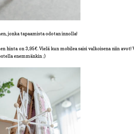
nen, jonka tapaamista odotan innolla!
len hinta on 3,95€. Vielä kun mobilea saisi valkoisena niin avot! 
a ostella enemmänkin ;)