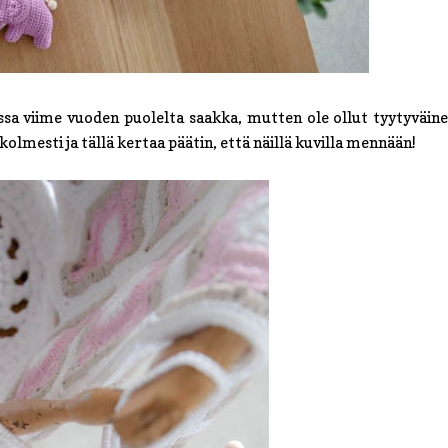
ssa viime vuoden puolelta saakka, mutten ole ollut tyytyväine
olmesti ja tällä kertaa päätin, että näillä kuvilla mennään!