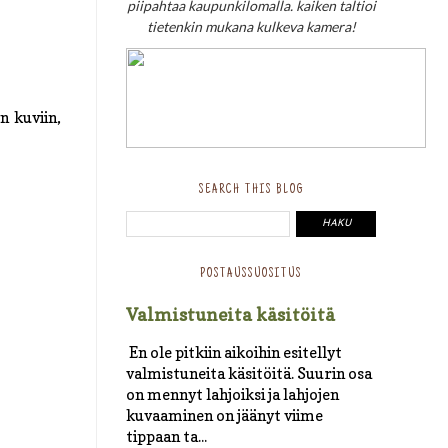
piipahtaa kaupunkilomalla. kaiken taltioi
tietenkin mukana kulkeva kamera!
n kuviin,
SEARCH THIS BLOG
POSTAUSSUOSITUS
Valmistuneita käsitöitä
En ole pitkiin aikoihin esitellyt
valmistuneita käsitöitä. Suurin osa
on mennyt lahjoiksi ja lahjojen
kuvaaminen on jäänyt viime
tippaan ta...