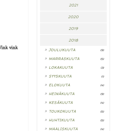
2021
2020
2019
2018
Vink vink
►
JOULUKUUTA
(9)
►
MARRASKUUTA
(5)
►
LOKAKUUTA
(3)
►
SYYSKUUTA
(1)
►
ELOKUUTA
(4)
►
HEINÄKUUTA
(9)
►
KESÄKUUTA
(4)
►
TOUKOKUUTA
(5)
►
HUHTIKUUTA
(5)
►
MAALISKUUTA
(4)