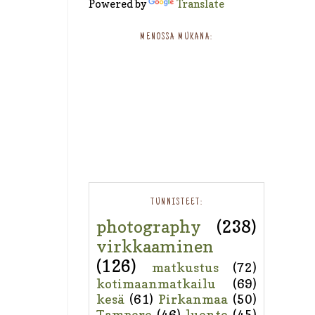
Powered by
Translate
MENOSSA MUKANA:
TUNNISTEET:
photography
(238)
virkkaaminen
(126)
matkustus
(72)
kotimaanmatkailu
(69)
kesä
(61)
Pirkanmaa
(50)
Tampere
(46)
luonto
(45)