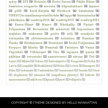
syksy
(6)
DIY
(5)
Helsinki
(5)
Keski-Suomi
(5)
Päijät-Häme
(5)
Saariston rengastie
(5)
arvonta
(5)
klipsukukkaro
(5)
lapaset
(5)
pöllö
(5)
Etelä-Karjala
(4)
Nottbeck
(4)
Satakunta
(4)
UNESCOn maailmanperintökohde
(4)
lappi
(4)
linnunruoka
(4)
pääsiäinen
(4)
roadtrip2016
(4)
roadtrip2017
(4)
roadtrip2021
(4)
Kanta-Häme
(3)
Nauvo
(3)
Näsikallio
(3)
Pietari
(3)
Pohjanmaa
(3)
Rovaniemi
(3)
askartelu
(3)
leipominen
(3)
majakat
(3)
makrame
(3)
peitto
(3)
seili
(3)
seinäjoki
(3)
viirinauha
(3)
yhteisneulonta
(3)
Askainen
(2)
Hamina
(2)
Hanko
(2)
Hiedanranta
(2)
Houtskari
(2)
Keski-Pohjanmaa
(2)
Korppoo
(2)
Masku
(2)
Naantali
(2)
Parainen
(2)
Vaasa
(2)
Vapriikki
(2)
Viikinsaari
(2)
Viro
(2)
lapanen
(2)
panta
(2)
pälkäne
(2)
revontulet
(2)
saaristomeri
(2)
siivous
(2)
Örö
(2)
Amuri
(1)
Billnäs
(1)
Fiskars
(1)
Kalevalapeitto
(1)
Kangasala
(1)
Kotka
(1)
Latvia
(1)
Lempäälä
(1)
Mathildedal
(1)
Nokia
(1)
Orivesi
(1)
Raasepori
(1)
Riika
(1)
Sastamala
(1)
Taalintehdas
(1)
Tammisaari
(1)
Tuusula
(1)
Ystad
(1)
blogihaaste
(1)
juhannus
(1)
kaupallinen yhteistyö
(1)
kokkola
(1)
museorautatie
(1)
näkötorni
(1)
pinnit
(1)
puoti
(1)
villapaita
(1)
COPYRIGHT © | THEME DESIGNED BY
HELLO MANHATTAN