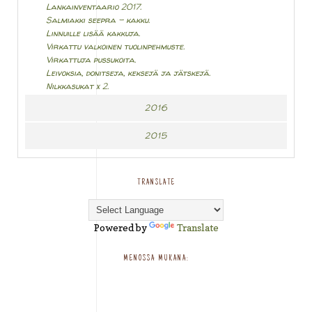
Lankainventaario 2017.
Salmiakki seepra - kakku.
Linnuille lisää kakkuja.
Virkattu valkoinen tuolinpehmuste.
Virkattuja pussukoita.
Leivoksia, donitseja, keksejä ja jätskejä.
Nilkkasukat x 2.
2016
2015
TRANSLATE
Powered by
Translate
MENOSSA MUKANA: