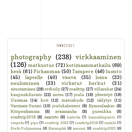
TUNNISTEET:
photography
(238)
virkkaaminen
(126)
matkustus
(72)
kotimaanmatkailu
(69)
kesä
(61)
Pirkanmaa
(50)
Tampere
(46)
luonto
(45)
lapselle
(40)
vauva
(35)
loma
(33)
neulominen
(33)
virkatut herkut
(31)
sisustaminen
(29)
retkeily
(27)
roadtrip
(27)
villasukat
(24)
kaupunkiluonto
(22)
norsu
(17)
joulu
(16)
yhteistyö
(16)
Uusimaa
(14)
koti
(12)
matonkude
(12)
säilytys
(11)
Varsinais-Suomi
(10)
joulukalenteri
(9)
Kymenlaakso
(8)
Kööpenhamina
(8)
avainnauha
(8)
pussukka
(8)
roadtrip2019
(8)
saaristo
(8)
kahvila
(7)
kansallispuisto
(7)
ompelu
(7)
pipo
(7)
roadtrip 2022
(7)
roadtrip2018
(7)
ruukki
(7)
Etelä-Pohjanmaa
(6)
Hatanpää
(6)
messut
(6)
roadtrip2020
(6)