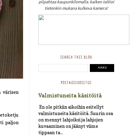
piipahtaa kaupunkilomalla. kaiken taltioi
tietenkin mukana kulkeva kamera!
SEARCH THIS BLOG
POSTAUSSUOSITUS
n värisen
Valmistuneita käsitöitä
En ole pitkiin aikoihin esitellyt
valmistuneita käsitöitä. Suurin osa
vetoketju
on mennyt lahjoiksi ja lahjojen
ti paljon
kuvaaminen on jäänyt viime
tippaan ta...