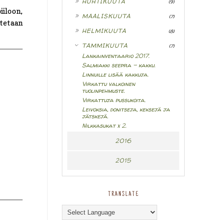
HUHTIKUUTA
(9)
iiloon,
►
MAALISKUUTA
(7)
itetaan
►
HELMIKUUTA
(8)
▼
TAMMIKUUTA
(7)
Lankainventaario 2017.
Salmiakki seepra - kakku.
Linnuille lisää kakkuja.
Virkattu valkoinen
tuolinpehmuste.
Virkattuja pussukoita.
Leivoksia, donitseja, keksejä ja
jätskejä.
Nilkkasukat x 2.
2016
2015
TRANSLATE