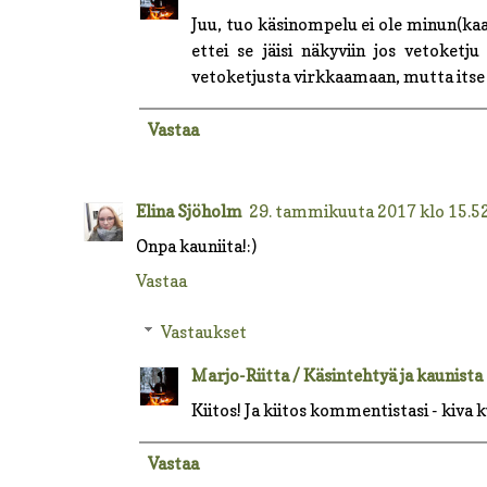
Juu, tuo käsinompelu ei ole minun(kaa
ettei se jäisi näkyviin jos vetoketj
vetoketjusta virkkaamaan, mutta itse e
Vastaa
Elina Sjöholm
29. tammikuuta 2017 klo 15.5
Onpa kauniita!:)
Vastaa
Vastaukset
Marjo-Riitta / Käsintehtyä ja kaunista
Kiitos! Ja kiitos kommentistasi - kiva k
Vastaa