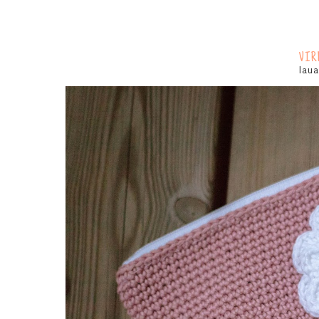
VIR
lau