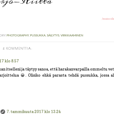
/mainoslin
ORY:
PHOTOGRAPHY
,
PUSSUKKA
,
SÄILYTYS
,
VIRKKAAMINEN
4 KOMMENTTIA:
7 klo 8.57
an itselleni ja täytyy sanoa, että harakanvarpailla ommeltu vet
harjoittelua 😀. Olisiko ehkä parasta tehdä pussukka, jossa a
?
7. tammikuuta 2017 klo 13.24