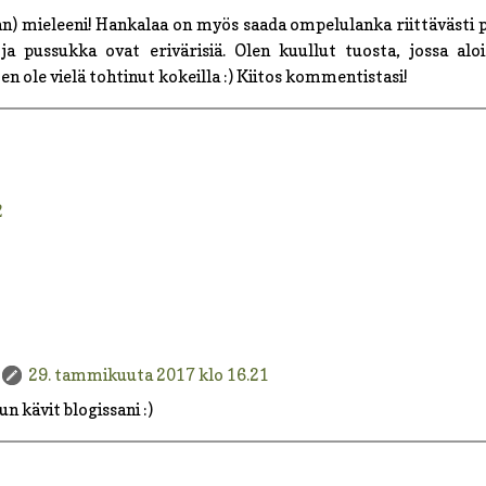
n) mieleeni! Hankalaa on myös saada ompelulanka riittävästi p
u ja pussukka ovat erivärisiä. Olen kuullut tuosta, jossa alo
n ole vielä tohtinut kokeilla :) Kiitos kommentistasi!
2
29. tammikuuta 2017 klo 16.21
un kävit blogissani :)