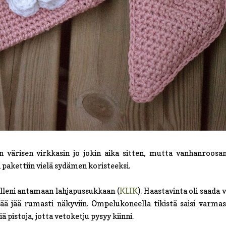
n värisen virkkasin jo jokin aika sitten, mutta vanhanroosa
 pakettiin vielä sydämen koristeeksi.
illeni antamaan lahjapussukkaan (
KLIK
). Haastavinta oli saada 
ää jää rumasti näkyviin. Ompelukoneella tikistä saisi varmas
pistoja, jotta vetoketju pysyy kiinni.