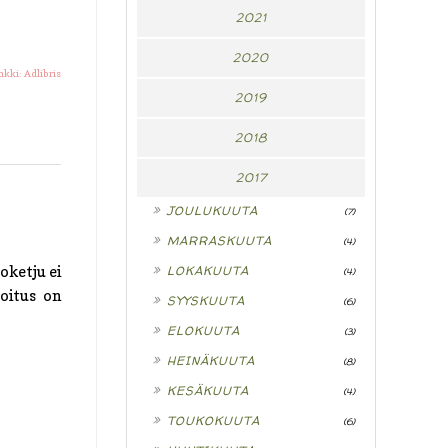
2021
2020
kki: Adlibris
2019
2018
2017
►
JOULUKUUTA
(7)
►
MARRASKUUTA
(4)
►
oketju ei
LOKAKUUTA
(4)
loitus on
►
SYYSKUUTA
(6)
►
ELOKUUTA
(3)
►
HEINÄKUUTA
(8)
►
KESÄKUUTA
(4)
►
TOUKOKUUTA
(6)
►