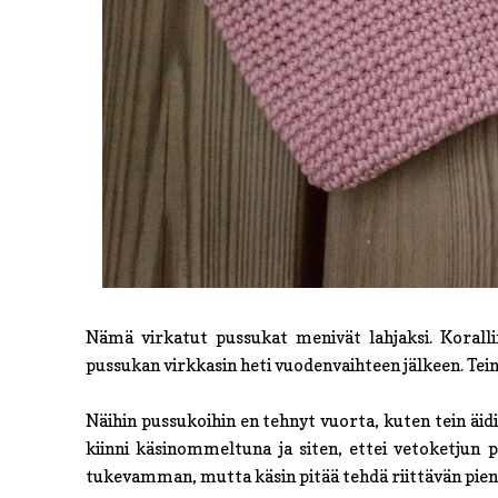
Nämä virkatut pussukat menivät lahjaksi. Koralli
pussukan virkkasin heti vuodenvaihteen jälkeen. Tein
Näihin pussukoihin en tehnyt vuorta, kuten tein äid
kiinni käsinommeltuna ja siten, ettei vetoketjun p
tukevamman, mutta käsin pitää tehdä riittävän pieniä 