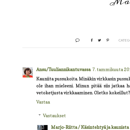
CATEG
Ansu/Tuuliannikantuvassa
7. tammikuuta 201
Kauniita pussukoita. Minäkin virkkasin pussuk
ole ihan mieleeni. Minun pitää siis jatkaa 
vetoketjusta virkkaaminen. Oletko kokeillut
Vastaa
Vastaukset
Marjo-Riitta / Käsintehtyä ja kaunista