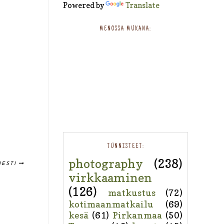
Powered by
Translate
MENOSSA MUKANA:
TUNNISTEET:
photography
(238)
IESTI
virkkaaminen
(126)
matkustus
(72)
kotimaanmatkailu
(69)
kesä
(61)
Pirkanmaa
(50)