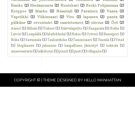
Hanko
(2)
Hiedanranta
(2)
Houtskari
(2)
Keski-Pohjanmaa
(2)
Korppoo
(2)
Masku
(2)
Naantali
(2)
Parainen
(2)
Vaasa
(2)
Vapriikki
(2)
Viikinsaari
(2)
Viro
(2)
lapanen
(2)
panta
(2)
pälkäne
(2)
revontulet
(2)
saaristomeri
(2)
siivous
(2)
Örö
(2)
Amuri
(1)
Billnäs
(1)
Fiskars
(1)
Kalevalapeitto
(1)
Kangasala
(1)
Kotka
(1)
Latvia
(1)
Lempäälä
(1)
Mathildedal
(1)
Nokia
(1)
Orivesi
(1)
Raasepori
(1)
Riika
(1)
Sastamala
(1)
Taalintehdas
(1)
Tammisaari
(1)
Tuusula
(1)
Ystad
(1)
blogihaaste
(1)
juhannus
(1)
kaupallinen yhteistyö
(1)
kokkola
(1)
museorautatie
(1)
näkötorni
(1)
pinnit
(1)
puoti
(1)
villapaita
(1)
COPYRIGHT © | THEME DESIGNED BY
HELLO MANHATTAN