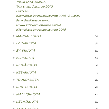
Joulua myös linnuille.
Tampereen Joulutori 2016.
Leivoksia.
Käsityöblogien joulukalenteri 2016: 12. luukku.
Peppi Pitkätossun sukat.
Hyvää Itsenäisyyspäivää Suomi!
Käsityöblogien joulukalenteri 2016
►
MARRASKUUTA
(4)
►
LOKAKUUTA
(9)
►
SYYSKUUTA
(5)
►
ELOKUUTA
(4)
►
HEINÄKUUTA
(4)
►
KESÄKUUTA
(1)
►
TOUKOKUUTA
(2)
►
HUHTIKUUTA
(2)
►
MAALISKUUTA
(2)
►
HELMIKUUTA
(3)
►
TAMMIKUUTA