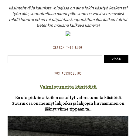
käsintehtyä ja kaunista -blogissa on aina jokin käsityö kesken tai
työn alla, suunnitellaan minnepäin suomea voisi seuraavaksi
tehdä luontoretken tai piipahtaa kaupunkilomalla. kaiken taltioi
tietenkin mukana kulkeva kamera!
SEARCH THIS BLOG
POSTAUSSUOSITUS
Valmistuneita käsitöitä
En ole pitkiin aikoihin esitellyt valmistuneita käsitöitä.
Suurin osa on mennyt lahjoiksi ja lahjojen kuvaaminen on
jäänyt viime tippaan ta...