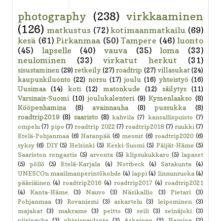
photography
(238)
virkkaaminen
(126)
matkustus
(72)
kotimaanmatkailu
(69)
kesä
(61)
Pirkanmaa
(50)
Tampere
(46)
luonto
(45)
lapselle
(40)
vauva
(35)
loma
(33)
neulominen
(33)
virkatut herkut
(31)
sisustaminen
(29)
retkeily
(27)
roadtrip
(27)
villasukat
(24)
kaupunkiluonto
(22)
norsu
(17)
joulu
(16)
yhteistyö
(16)
Uusimaa
(14)
koti
(12)
matonkude
(12)
säilytys
(11)
Varsinais-Suomi
(10)
joulukalenteri
(9)
Kymenlaakso
(8)
Kööpenhamina
(8)
avainnauha
(8)
pussukka
(8)
roadtrip2019
(8)
saaristo
(8)
kahvila
(7)
kansallispuisto
(7)
ompelu
(7)
pipo
(7)
roadtrip 2022
(7)
roadtrip2018
(7)
ruukki
(7)
Etelä-Pohjanmaa
(6)
Hatanpää
(6)
messut
(6)
roadtrip2020
(6)
syksy
(6)
DIY
(5)
Helsinki
(5)
Keski-Suomi
(5)
Päijät-Häme
(5)
Saariston rengastie
(5)
arvonta
(5)
klipsukukkaro
(5)
lapaset
(5)
pöllö
(5)
Etelä-Karjala
(4)
Nottbeck
(4)
Satakunta
(4)
UNESCOn maailmanperintökohde
(4)
lappi
(4)
linnunruoka
(4)
pääsiäinen
(4)
roadtrip2016
(4)
roadtrip2017
(4)
roadtrip2021
(4)
Kanta-Häme
(3)
Nauvo
(3)
Näsikallio
(3)
Pietari
(3)
Pohjanmaa
(3)
Rovaniemi
(3)
askartelu
(3)
leipominen
(3)
majakat
(3)
makrame
(3)
peitto
(3)
seili
(3)
seinäjoki
(3)
viirinauha
(3)
yhteisneulonta
(3)
Askainen
(2)
Hamina
(2)