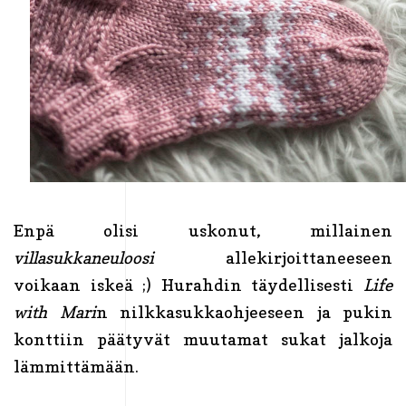
Enpä olisi uskonut, millainen
villasukkaneuloosi
allekirjoittaneeseen
voikaan iskeä ;) Hurahdin täydellisesti
Life
with Mari
n nilkkasukkaohjeeseen ja pukin
konttiin päätyvät muutamat sukat jalkoja
lämmittämään.