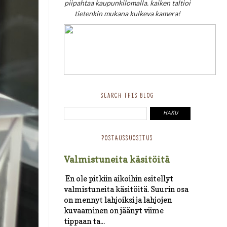
piipahtaa kaupunkilomalla. kaiken taltioi
tietenkin mukana kulkeva kamera!
SEARCH THIS BLOG
POSTAUSSUOSITUS
Valmistuneita käsitöitä
En ole pitkiin aikoihin esitellyt
valmistuneita käsitöitä. Suurin osa
on mennyt lahjoiksi ja lahjojen
kuvaaminen on jäänyt viime
tippaan ta...