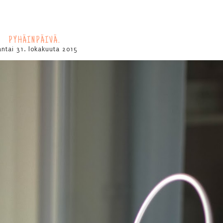
PYHÄINPÄIVÄ.
antai 31. lokakuuta 2015