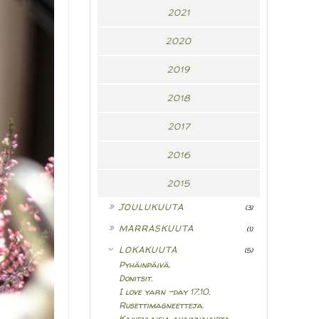
2021
2020
2019
2018
2017
2016
2015
►
JOULUKUUTA
(3)
►
MARRASKUUTA
(1)
▼
LOKAKUUTA
(5)
Pyhäinpäivä.
Donitsit.
I love yarn -day 17.10.
Rusettimagneetteja.
Kaikenlaisia avainnauhoja.