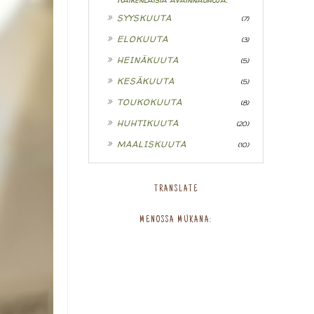
►
SYYSKUUTA
(7)
►
ELOKUUTA
(3)
►
HEINÄKUUTA
(5)
►
KESÄKUUTA
(5)
►
TOUKOKUUTA
(8)
►
HUHTIKUUTA
(20)
►
MAALISKUUTA
(10)
TRANSLATE
MENOSSA MUKANA: