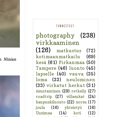
TUNNISTEET:
photography
(238)
virkkaaminen
(126)
matkustus
(72)
kotimaanmatkailu
(69)
in
Ninian
kesä
(61)
Pirkanmaa
(50)
Tampere
(46)
luonto
(45)
lapselle
(40)
vauva
(35)
loma
(33)
neulominen
(33)
virkatut herkut
(31)
sisustaminen
(29)
retkeily
(27)
roadtrip
(27)
villasukat
(24)
kaupunkiluonto
(22)
norsu
(17)
joulu
(16)
yhteistyö
(16)
Uusimaa
(14)
koti
(12)