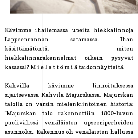
Kävimme ihailemassa upeita hiekkalinnoja
Lappeenrannan satamassa. Ihan
käsittämätöntä, miten
hiekkalinnarakennelmat oikein pysyvät
kasassa!? M i e l e t t ö m i ä taidonnäytteitä.
Kahvilla kävimme linnoituksessa
sijaitsevassa Kahvila Majurskassa. Majurskan
talolla on varsin mielenkiintoinen historia:
"Majurskan talo rakennettiin 1800-luvun
puolivälissä venäläisten upseeriperheiden
asunnoksi. Rakennus oli venäläisten hallussa