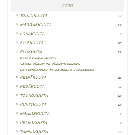
2020
►
JOULUKUUTA
(4)
►
MARRASKUUTA
(3)
►
LOKAKUUTA
(1)
►
SYYSKUUTA
(2)
▼
ELOKUUTA
(3)
Kesän vauvalahjoja
Vanha Vääksy ja Vääksyn kanava
Lappeenrannan hiekkalinnoja ihailemassa
►
HEINÄKUUTA
(3)
►
KESÄKUUTA
(4)
►
TOUKOKUUTA
(2)
►
HUHTIKUUTA
(2)
►
MAALISKUUTA
(1)
►
HELMIKUUTA
(1)
►
TAMMIKUUTA
(4)