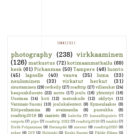
TUNNISTEET:
photography
(238)
virkkaaminen
(126)
matkustus
(72)
kotimaanmatkailu
(69)
kesä
(61)
Pirkanmaa
(50)
Tampere
(46)
luonto
(45)
lapselle
(40)
vauva
(35)
loma
(33)
neulominen
(33)
virkatut herkut
(31)
sisustaminen
(29)
retkeily
(27)
roadtrip
(27)
villasukat
(24)
kaupunkiluonto
(22)
norsu
(17)
joulu
(16)
yhteistyö
(16)
Uusimaa
(14)
koti
(12)
matonkude
(12)
säilytys
(11)
Varsinais-Suomi
(10)
joulukalenteri
(9)
Kymenlaakso
(8)
Kööpenhamina
(8)
avainnauha
(8)
pussukka
(8)
roadtrip2019
(8)
saaristo
(8)
kahvila
(7)
kansallispuisto
(7)
ompelu
(7)
pipo
(7)
roadtrip 2022
(7)
roadtrip2018
(7)
ruukki
(7)
Etelä-Pohjanmaa
(6)
Hatanpää
(6)
messut
(6)
roadtrip2020
(6)
syksy
(6)
DIY
(5)
Helsinki
(5)
Keski-Suomi
(5)
Päijät-Häme
(5)