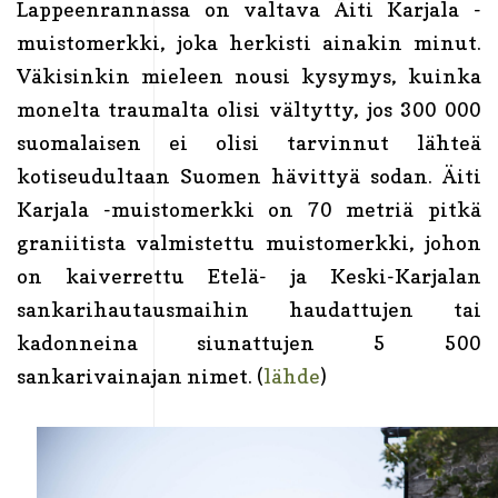
Lappeenrannassa on valtava Äiti Karjala -
muistomerkki, joka herkisti ainakin minut.
Väkisinkin mieleen nousi kysymys, kuinka
monelta traumalta olisi vältytty, jos 300 000
suomalaisen ei olisi tarvinnut lähteä
kotiseudultaan Suomen hävittyä sodan. Äiti
Karjala -muistomerkki on 70 metriä pitkä
graniitista valmistettu muistomerkki, johon
on kaiverrettu Etelä- ja Keski-Karjalan
sankarihautausmaihin haudattujen tai
kadonneina siunattujen 5 500
sankarivainajan nimet. (
lähde
)