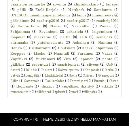
Saariston rengastie
(5)
arvonta
(5)
klipsukukkaro
(5)
lapaset
(5)
pöllö
(5)
Etelä-Karjala
(4)
Nottbeck
(4)
Satakunta
(4)
UNESCOn maailmanperintökohde
(4)
lappi
(4)
linnunruoka
(4)
pääsiäinen
(4)
roadtrip2016
(4)
roadtrip2017
(4)
roadtrip2021
(4)
Kanta-Häme
(3)
Nauvo
(3)
Näsikallio
(3)
Pietari
(3)
Pohjanmaa
(3)
Rovaniemi
(3)
askartelu
(3)
leipominen
(3)
majakat
(3)
makrame
(3)
peitto
(3)
seili
(3)
seinäjoki
(3)
viirinauha
(3)
yhteisneulonta
(3)
Askainen
(2)
Hamina
(2)
Hanko
(2)
Hiedanranta
(2)
Houtskari
(2)
Keski-Pohjanmaa
(2)
Korppoo
(2)
Masku
(2)
Naantali
(2)
Parainen
(2)
Vaasa
(2)
Vapriikki
(2)
Viikinsaari
(2)
Viro
(2)
lapanen
(2)
panta
(2)
pälkäne
(2)
revontulet
(2)
saaristomeri
(2)
siivous
(2)
Örö
(2)
Amuri
(1)
Billnäs
(1)
Fiskars
(1)
Kalevalapeitto
(1)
Kangasala
(1)
Kotka
(1)
Latvia
(1)
Lempäälä
(1)
Mathildedal
(1)
Nokia
(1)
Orivesi
(1)
Raasepori
(1)
Riika
(1)
Sastamala
(1)
Taalintehdas
(1)
Tammisaari
(1)
Tuusula
(1)
Ystad
(1)
blogihaaste
(1)
juhannus
(1)
kaupallinen yhteistyö
(1)
kokkola
(1)
museorautatie
(1)
näkötorni
(1)
pinnit
(1)
puoti
(1)
villapaita
(1)
COPYRIGHT © | THEME DESIGNED BY
HELLO MANHATTAN